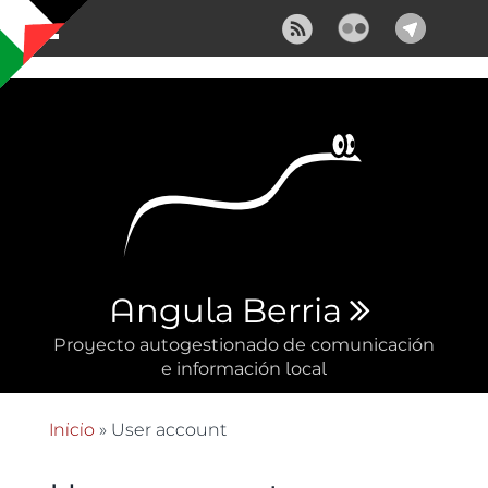
Pasar al contenido principal
Angula Berria
Proyecto autogestionado de comunicación
e información local
Inicio
» User account
Se encuentra usted aquí