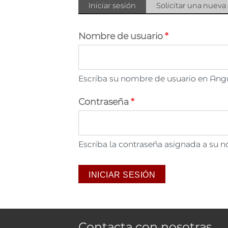
Solapas principales
Iniciar sesión
(solapa
Solicitar una nueva
activa)
Nombre de usuario
*
Escriba su nombre de usuario en Angu
Contraseña
*
Escriba la contraseña asignada a su 
Contacta con nosotras