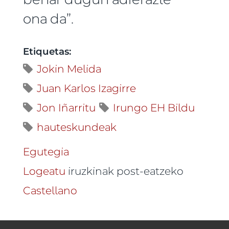
ona da”.
Etiquetas:
Jokin Melida
Juan Karlos Izagirre
Jon Iñarritu
Irungo EH Bildu
hauteskundeak
Egutegia
Logeatu
iruzkinak post-eatzeko
Castellano