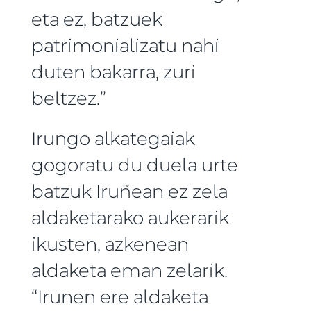
eta ez, batzuek
patrimonializatu nahi
duten bakarra, zuri
beltzez.”
Irungo alkategaiak
gogoratu du duela urte
batzuk Iruñean ez zela
aldaketarako aukerarik
ikusten, azkenean
aldaketa eman zelarik.
“Irunen ere aldaketa