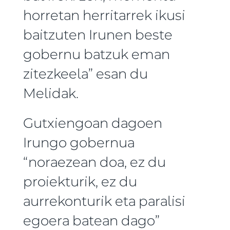
horretan herritarrek ikusi
baitzuten Irunen beste
gobernu batzuk eman
zitezkeela” esan du
Melidak.
Gutxiengoan dagoen
Irungo gobernua
“noraezean doa, ez du
proiekturik, ez du
aurrekonturik eta paralisi
egoera batean dago”