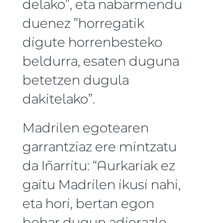
delako”, eta nabarmendu
duenez ”horregatik
digute horrenbesteko
beldurra, esaten duguna
betetzen dugula
dakitelako”.
Madrilen egotearen
garrantziaz ere mintzatu
da Iñarritu: “Aurkariak ez
gaitu Madrilen ikusi nahi,
eta hori, bertan egon
behar dugun adierazle