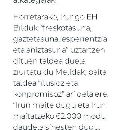
Horretarako, Irungo EH
Bilduk “freskotasuna,
gaztetasuna, esperientzia
eta aniztasuna” uztartzen
dituen taldea duela
ziurtatu du Melidak, baita
taldea “ilusioz eta
konpromisoz” ari dela ere.
“Irun maite dugu eta Irun
maitatzeko 62.000 modu
daudela sinesten dugu,