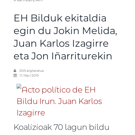
EH Bilduk ekitaldia
egin du Jokin Melida,
Juan Karlos Izagirre
eta Jon Iñarriturekin
ZKA
argitaratua
11 / Api / 2019
Koalizioak 70 lagun bildu