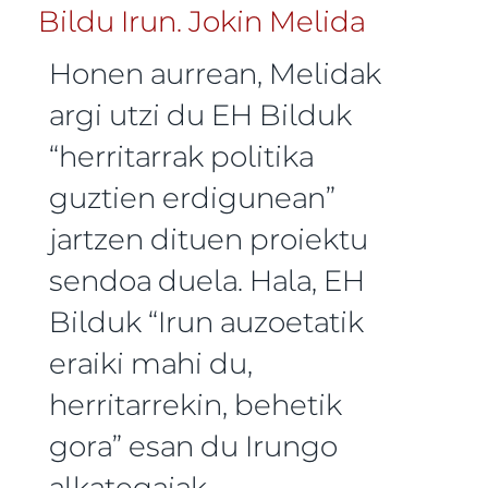
Honen aurrean, Melidak
argi utzi du EH Bilduk
“herritarrak politika
guztien erdigunean”
jartzen dituen proiektu
sendoa duela. Hala, EH
Bilduk “Irun auzoetatik
eraiki mahi du,
herritarrekin, behetik
gora” esan du Irungo
alkategaiak.