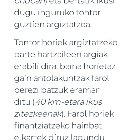
ondoan)
eta bertatik ikusi
dugu inguruko tontor
guztien argiztatzea.
Tontor horiek argiztatzeko
parte hartzaileen argiak
erabili dira, baina horietaz
gain antolakuntzak farol
berezi batzuk eraman
ditu (
40 km-etara ikus
zitezkeenak
). Farol horiek
finantziatzeko hainbat
elkartek diruz lagundu