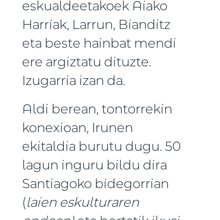
eskualdeetakoek Aiako
Harriak, Larrun, Bianditz
eta beste hainbat mendi
ere argiztatu dituzte.
Izugarria izan da.
Aldi berean, tontorrekin
konexioan, Irunen
ekitaldia burutu dugu. 50
lagun inguru bildu dira
Santiagoko bidegorrian
(
laien eskulturaren