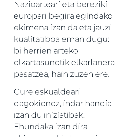
Nazioarteari eta bereziki
europari begira egindako
ekimena izan da eta jauzi
kualitatiboa eman dugu:
bi herrien arteko
elkartasunetik elkarlanera
pasatzea, hain zuzen ere.
Gure eskualdeari
dagokionez, indar handia
izan du iniziatibak.
Ehundaka izan dira