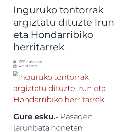
Inguruko tontorrak
argiztatu dituzte Irun
eta Hondarribiko
herritarrek
ZKA
argitaratua
4 / Uzt / 2022
Gure esku.-
Pasaden
larunbata honetan