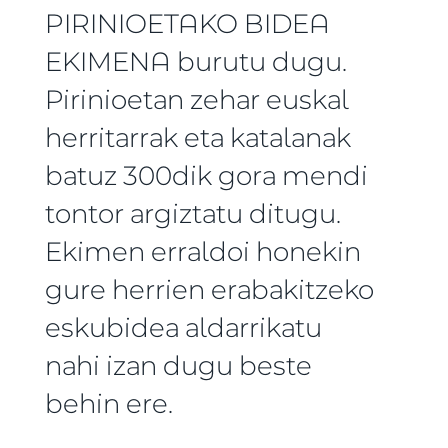
PIRINIOETAKO BIDEA
EKIMENA burutu dugu.
Pirinioetan zehar euskal
herritarrak eta katalanak
batuz 300dik gora mendi
tontor argiztatu ditugu.
Ekimen erraldoi honekin
gure herrien erabakitzeko
eskubidea aldarrikatu
nahi izan dugu beste
behin ere.