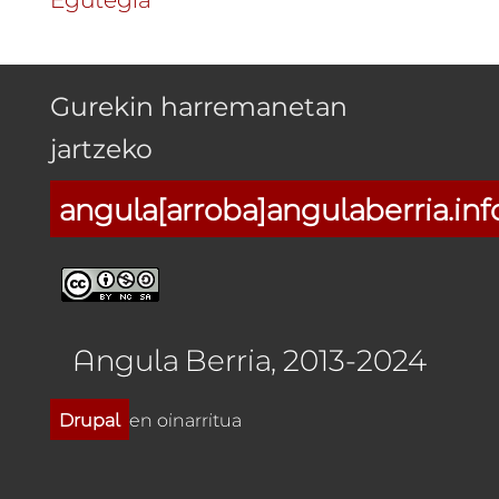
Gurekin harremanetan
jartzeko
angula[arroba]angulaberria.inf
Angula Berria, 2013-2024
Drupal
en oinarritua