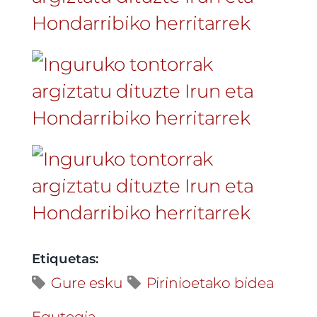
Etiquetas:
Gure esku
Pirinioetako bidea
Egutegia