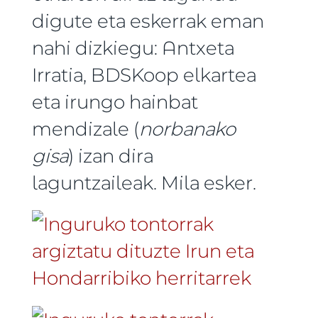
digute eta eskerrak eman
nahi dizkiegu: Antxeta
Irratia, BDSKoop elkartea
eta irungo hainbat
mendizale (
norbanako
gisa
) izan dira
laguntzaileak. Mila esker.