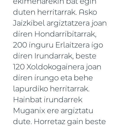
ekimenarekin bat egin
duten herritarrak. Asko
Jaizkibel argiztatzera joan
diren Hondarribitarrak,
200 inguru Erlaitzera igo
diren Irundarrak, beste
120 Xoldokogainera joan
diren irungo eta behe
lapurdiko herritarrak.
Hainbat irundarrek
Muganix ere argiztatu
dute. Horretaz gain beste