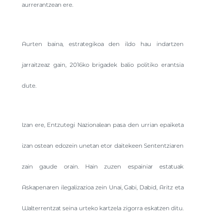
aurrerantzean ere.
Aurten baina, estrategikoa den ildo hau indartzen
jarraitzeaz gain, 2016ko brigadek balio politiko erantsia
dute.
Izan ere, Entzutegi Nazionalean pasa den urrian epaiketa
izan ostean edozein unetan etor daitekeen Sententziaren
zain gaude orain. Hain zuzen espainiar estatuak
Askapenaren ilegalizazioa zein Unai, Gabi, Dabid, Aritz eta
Walterrentzat seina urteko kartzela zigorra eskatzen ditu.