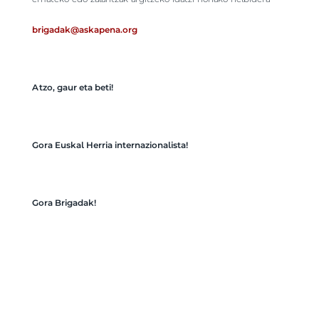
brigadak@askapena.org
Atzo, gaur eta beti!
Gora Euskal Herria internazionalista!
Gora Brigadak!