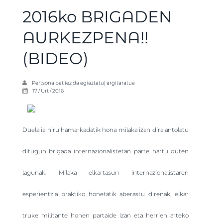
2016ko BRIGADEN
AURKEZPENA!!
(BIDEO)
Pertsona bat (ez da egiaztatu)
argitaratua
17 / Urt / 2016
Duela ia hiru hamarkadatik hona milaka izan dira antolatu
ditugun brigada internazionalistetan parte hartu duten
lagunak. Milaka elkartasun internazionalistaren
esperientzia praktiko honetatik aberastu direnak, elkar
truke militante honen partaide izan eta herrien arteko