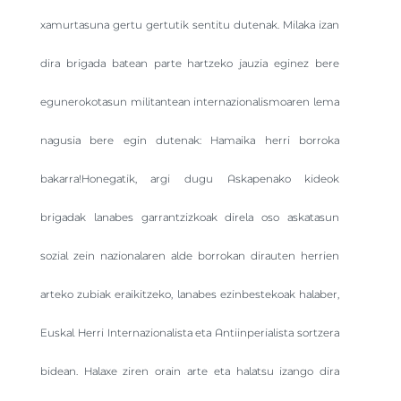
xamurtasuna gertu gertutik sentitu dutenak. Milaka izan
dira brigada batean parte hartzeko jauzia eginez bere
egunerokotasun militantean internazionalismoaren lema
nagusia bere egin dutenak: Hamaika herri borroka
bakarra!Honegatik, argi dugu Askapenako kideok
brigadak lanabes garrantzizkoak direla oso askatasun
sozial zein nazionalaren alde borrokan dirauten herrien
arteko zubiak eraikitzeko, lanabes ezinbestekoak halaber,
Euskal Herri Internazionalista eta Antiinperialista sortzera
bidean. Halaxe ziren orain arte eta halatsu izango dira