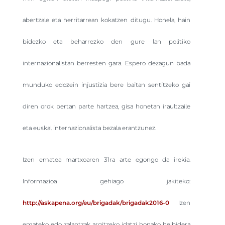
abertzale eta herritarrean kokatzen ditugu. Honela, hain
bidezko eta beharrezko den gure lan politiko
internazionalistan berresten gara. Espero dezagun bada
munduko edozein injustizia bere baitan sentitzeko gai
diren orok bertan parte hartzea, gisa honetan iraultzaile
eta euskal internazionalista bezala erantzunez.
Izen ematea martxoaren 31ra arte egongo da irekia.
Informazioa gehiago jakiteko:
http://askapena.org/eu/brigadak/brigadak2016-0
Izen
emateko edo zalantzak argitzeko idatzi honako helbidera