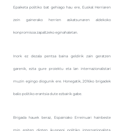
Epaiketa politiko bat gehiago hau ere, Euskal Herriaren
zein gainerako herrien askatsunaren aldekoko
konpromisoa zapaltzeko eginahaletan.
Inork ez dezala pentsa baina geldirik zain geratzen
garenik, ezta gure proiektu eta lan internazionalistari
muzin egingo diogunik ere. Honegatik, 2016ko brigadek
balio politiko erantsia dute ezbairik gabe.
Brigada hauek beraz, Espainiako Erreinuari hainbeste
min egiten dioten ikuspegi politiko internazionalista,