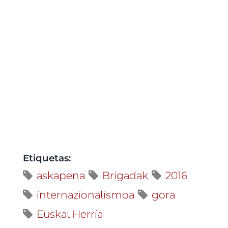
Etiquetas:
askapena
Brigadak
2016
internazionalismoa
gora
Euskal Herria