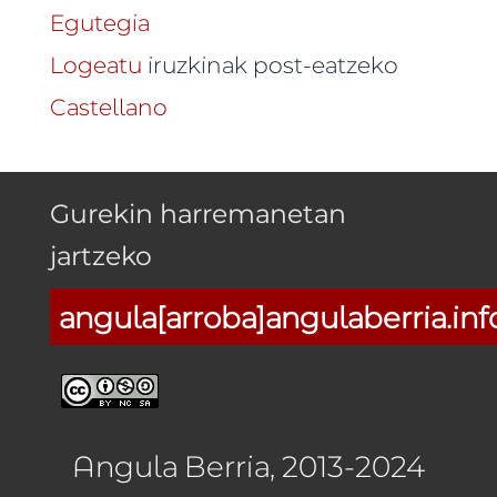
Egutegia
Logeatu
iruzkinak post-eatzeko
Castellano
Gurekin harremanetan
jartzeko
angula[arroba]angulaberria.inf
Angula Berria, 2013-2024