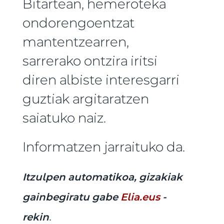
Bitartean, hemeroteka
ondorengoentzat
mantentzearren,
sarrerako ontzira iritsi
diren albiste interesgarri
guztiak argitaratzen
saiatuko naiz.
Informatzen jarraituko da.
Itzulpen automatikoa, gizakiak
gainbegiratu gabe
Elia.eus
-
.
rekin