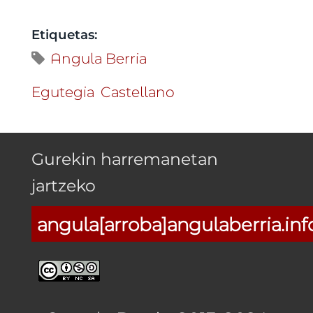
Etiquetas:
Angula Berria
Egutegia
Castellano
Gurekin harremanetan
jartzeko
angula[arroba]angulaberria.inf