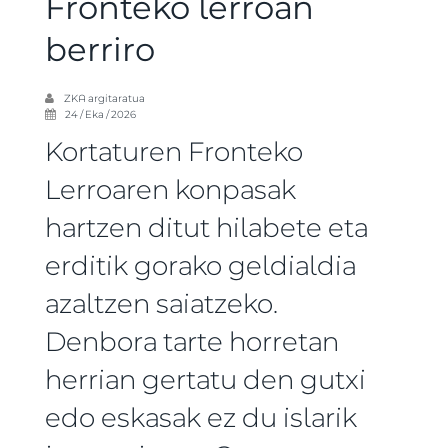
Fronteko lerroan
berriro
ZKA
argitaratua
24 / Eka / 2026
Kortaturen Fronteko
Lerroaren konpasak
hartzen ditut hilabete eta
erditik gorako geldialdia
azaltzen saiatzeko.
Denbora tarte horretan
herrian gertatu den gutxi
edo eskasak ez du islarik