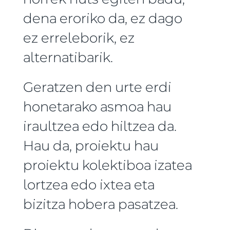
dena eroriko da, ez dago
ez erreleborik, ez
alternatibarik.
Geratzen den urte erdi
honetarako asmoa hau
iraultzea edo hiltzea da.
Hau da, proiektu hau
proiektu kolektiboa izatea
lortzea edo ixtea eta
bizitza hobera pasatzea.