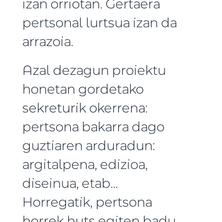
izan orriotan. Gertaera
pertsonal lurtsua izan da
arrazoia.
Azal dezagun proiektu
honetan gordetako
sekreturik okerrena:
pertsona bakarra dago
guztiaren arduradun:
argitalpena, edizioa,
diseinua, etab...
Horregatik, pertsona
horrek huts egiten badu,