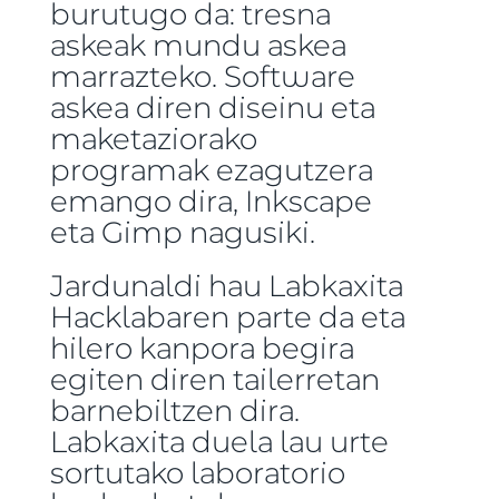
burutugo da: tresna
askeak mundu askea
marrazteko. Software
askea diren diseinu eta
maketaziorako
programak ezagutzera
emango dira, Inkscape
eta Gimp nagusiki.
Jardunaldi hau Labkaxita
Hacklabaren parte da eta
hilero kanpora begira
egiten diren tailerretan
barnebiltzen dira.
Labkaxita duela lau urte
sortutako laboratorio