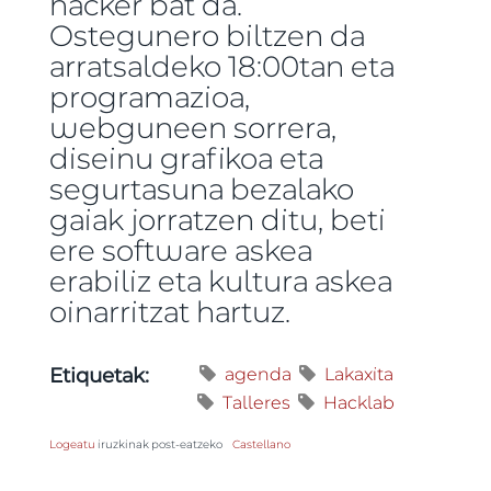
hacker bat da.
Ostegunero biltzen da
arratsaldeko 18:00tan eta
programazioa,
webguneen sorrera,
diseinu grafikoa eta
segurtasuna bezalako
gaiak jorratzen ditu, beti
ere software askea
erabiliz eta kultura askea
oinarritzat hartuz.
agenda
Lakaxita
Etiquetak:
Talleres
Hacklab
Logeatu
iruzkinak post-eatzeko
Castellano