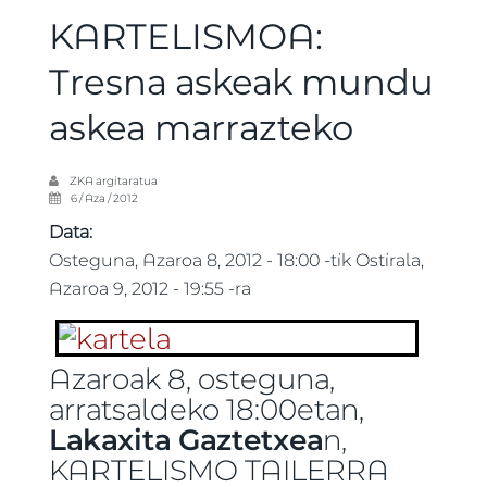
KARTELISMOA:
Tresna askeak mundu
askea marrazteko
ZKA
argitaratua
6 / Aza / 2012
Data:
Osteguna, Azaroa 8, 2012 - 18:00
-tik
Ostirala,
Azaroa 9, 2012 - 19:55
-ra
Azaroak 8, osteguna,
arratsaldeko 18:00etan,
Lakaxita Gaztetxea
n,
KARTELISMO TAILERRA