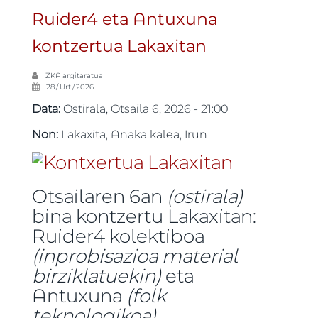
Ruider4 eta Antuxuna
kontzertua Lakaxitan
ZKA
argitaratua
28 / Urt / 2026
Data:
Ostirala, Otsaila 6, 2026 - 21:00
Non:
Lakaxita, Anaka kalea, Irun
Otsailaren 6an
(ostirala)
bina kontzertu Lakaxitan:
Ruider4 kolektiboa
(inprobisazioa material
birziklatuekin)
eta
Antuxuna
(folk
teknologikoa)