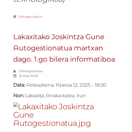
Gehiago irakurri
Ruider4 eta Antuxuna kontzertua Lakaxitan -ri buruz
Lakaxitako Joskintza Gune
Autogestionatua martxan
dago. 1.go bilera informatiboa
ZKA
argitaratua
8 / Aza / 2025
Data:
Asteazkena, Azaroa 12, 2025 - 18:00
Non:
Lakaxita, Anaka kalea, Irun