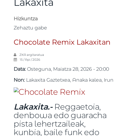
Lakaxita
Hizkuntza
Zehaztu gabe
Chocolate Remix Lakaxitan
ZKA
argitaratua
15 / Api / 2026
Data:
Osteguna, Maiatza 28, 2026 - 20:00
Non:
Lakaxita Gaztetxea, Anaka kalea, Irun
Lakaxita.-
Reggaetoia,
denbowa edo guaracha
pista lehertzaileak,
kunbia, baile funk edo