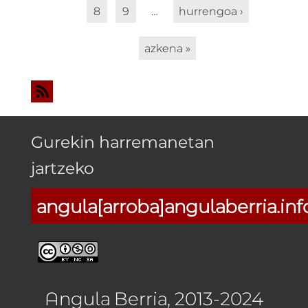
8
9
…
hurrengoa ›
azkena »
Gurekin harremanetan
jartzeko
angula[arroba]angulaberria.inf
Angula Berria, 2013-2024