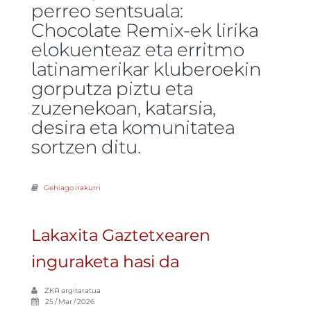
perreo sentsuala:
Chocolate Remix-ek lirika
elokuenteaz eta erritmo
latinamerikar kluberoekin
gorputza piztu eta
zuzenekoan, katarsia,
desira eta komunitatea
sortzen ditu.
Gehiago irakurri
Chocolate Remix Lakaxitan -ri buruz
Lakaxita Gaztetxearen
inguraketa hasi da
ZKA
argitaratua
25 / Mar / 2026