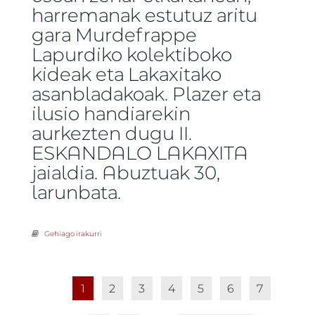
harremanak estutuz aritu
gara Murdefrappe
Lapurdiko kolektiboko
kideak eta Lakaxitako
asanbladakoak. Plazer eta
ilusio handiarekin
aurkezten dugu II.
ESKANDALO LAKAXITA
jaialdia. Abuztuak 30,
larunbata.
Gehiago irakurri
Eskandalo 2 Badator! -ri buruz
Orriak
1
2
3
4
5
6
7