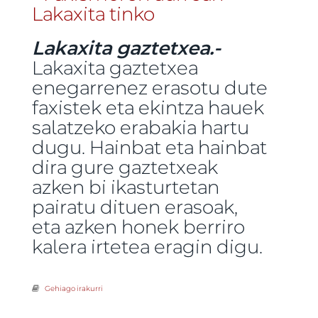
Lakaxita gaztetxea.-
Lakaxita gaztetxea
enegarrenez erasotu dute
faxistek eta ekintza hauek
salatzeko erabakia hartu
dugu. Hainbat eta hainbat
dira gure gaztetxeak
azken bi ikasturtetan
pairatu dituen erasoak,
eta azken honek berriro
kalera irtetea eragin digu.
Gehiago irakurri
Faxismoaren aurrean, Lakaxita Tinko! Elkarretaratzea
larunbat honetan Moskun -ri buruz