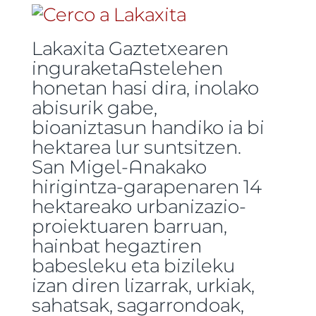
Lakaxita Gaztetxearen
inguraketaAstelehen
honetan hasi dira, inolako
abisurik gabe,
bioaniztasun handiko ia bi
hektarea lur suntsitzen.
San Migel-Anakako
hirigintza-garapenaren 14
hektareako urbanizazio-
proiektuaren barruan,
hainbat hegaztiren
babesleku eta bizileku
izan diren lizarrak, urkiak,
sahatsak, sagarrondoak,