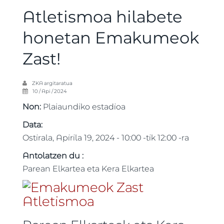
Atletismoa hilabete
honetan Emakumeok
Zast!
ZKA
argitaratua
10 / Api / 2024
Non:
Plaiaundiko estadioa
Data:
Ostirala, Apirila 19, 2024 -
10:00
-tik
12:00
-ra
Antolatzen du :
Parean Elkartea eta Kera Elkartea