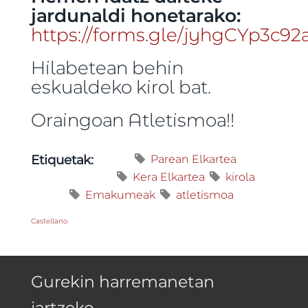
jardunaldi honetarako:
https://forms.gle/jyhgCYp3c
Hilabetean behin
eskualdeko kirol bat.
Oraingoan Atletismoa!!
Parean Elkartea
Etiquetak:
Kera Elkartea
kirola
Emakumeak
atletismoa
Castellano
Gurekin harremanetan