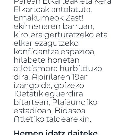
Parean Elkarteak eta Kera
Elkarteak antolatuta,
Emakumeok Zast!
ekimenaren barruan,
kirolera gerturatzeko eta
elkar ezagutzeko
konfidantza espazioa,
hilabete honetan
atletismora hurbilduko
dira. Apirilaren 19an
izango da, goizeko
10etatik eguerdira
bitartean, Plaiaundiko
estadioan, Bidasoa
Atletiko taldearekin.
Hemen idatz daiteke