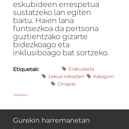
eskubideen errespetua
sustatzeko lan egiten
baitu. Haien lana
funtsezkoa da pertsona
guztientzako gizarte
bidezkoago eta
inklusiboago bat sortzeko.
Erakusketa
Etiquetak:
Lekua Irabazten
Kabigorri
Chiapas
Castellano
Gurekin harremanetan