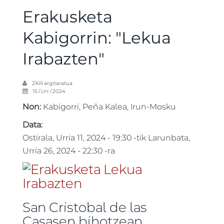
Erakusketa
Kabigorrin: "Lekua
Irabazten"
ZKA
argitaratua
15 / Urr / 2024
Non:
Kabigorri, Peña Kalea, Irun-Mosku
Data:
Ostirala, Urria 11, 2024 - 19:30
-tik
Larunbata,
Urria 26, 2024 - 22:30
-ra
San Cristobal de las
Casasen bihotzean