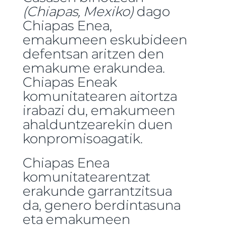
(Chiapas, Mexiko)
dago
Chiapas Enea,
emakumeen eskubideen
defentsan aritzen den
emakume erakundea.
Chiapas Eneak
komunitatearen aitortza
irabazi du, emakumeen
ahalduntzearekin duen
konpromisoagatik.
Chiapas Enea
komunitatearentzat
erakunde garrantzitsua
da, genero berdintasuna
eta emakumeen