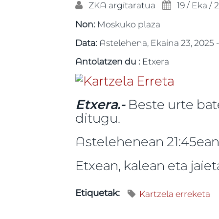
ZKA
argitaratua
19 / Eka / 
Non:
Moskuko plaza
Data:
Astelehena, Ekaina 23, 2025 -
Antolatzen du :
Etxera
Etxera.-
Beste urte bat
ditugu.
Astelehenean 21:45ea
Etxean, kalean eta jaie
Kartzela erreketa
Etiquetak: