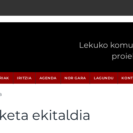
Lekuko komun
proi
RIAK
IRITZIA
AGENDA
NOR GARA
LAGUNDU
KONT
a
keta ekitaldia