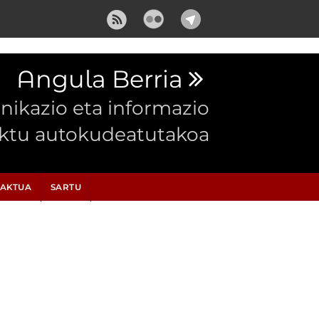
Angula Berria
ikazio eta informazio
ektu autokudeatutakoa
AKTUA
SARTU