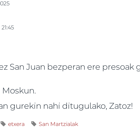
2025
 21:45
ez San Juan bezperan ere presoak
n Moskun.
tan gurekin nahi ditugulako, Zatoz!
etxera
San Martzialak