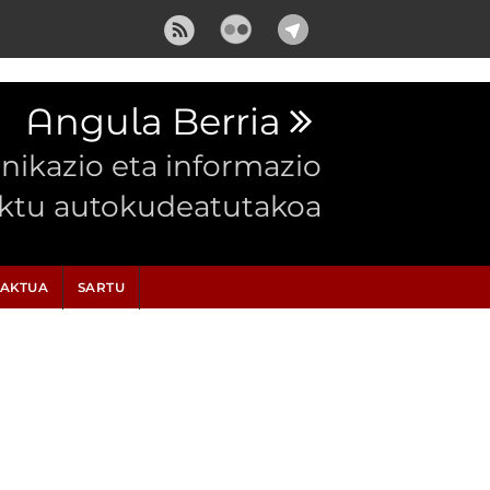
Angula Berria
ikazio eta informazio
ektu autokudeatutakoa
AKTUA
SARTU