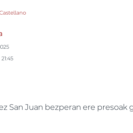
 Udal Gobernuari Henry Méndezen kontzertua berta
Castellano
a
2025
 21:45
ez San Juan bezperan ere presoak
a ekitaldia -ri buruz