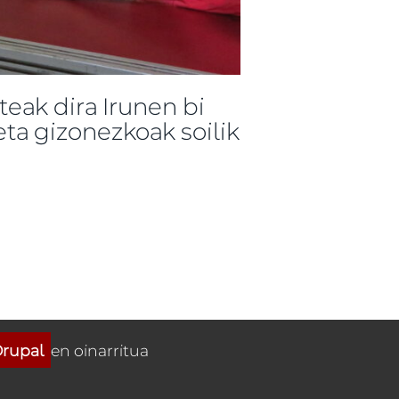
teak dira Irunen bi
eta gizonezkoak soilik
rupal
en oinarritua