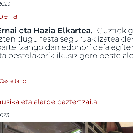
 2023
rnai eta Hazia Elkartea.-
Guztiek 
zten dugu festa seguruak izatea de
 parte izango dan edonori deia egiten
ta bestelakorik ikusiz gero beste al
 Irungo San Martzialak -ri buruz
Castellano
sika eta alarde baztertzaila
2023