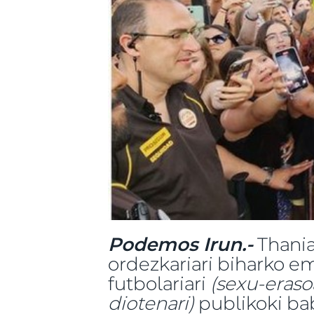
Podemos Irun.-
Thania
ordezkariari biharko e
futbolariari
(sexu-erasoa
diotenari)
publikoki bab