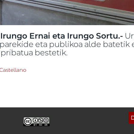
 Irungo Ernai eta Irungo Sortu.-
Ur
 parekide eta publikoa alde batetik 
pribatua bestetik.
xosnak, musika eta alarde baztertzaila -ri buruz
Castellano
D