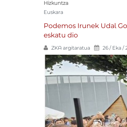
Hizkuntza
Euskara
Podemos Irunek Udal Go
eskatu dio
ZKA
argitaratua
26 / Eka /