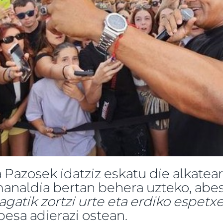
 Pazosek idatziz eskatu die alkatear
manaldia bertan behera uzteko, abes
gatik zortzi urte eta erdiko espetxe
esa adierazi ostean.