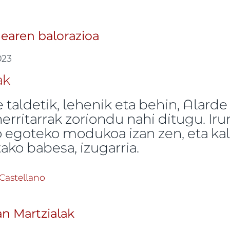
earen balorazioa
023
 taldetik, lehenik eta behin, Alarde
rritarrak zoriondu nahi ditugu. Ir
ro egoteko modukoa izan zen, eta ka
tako babesa, izugarria.
23ko alardearen balorazioa -ri buruz
Castellano
n Martzialak