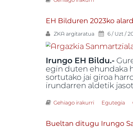
EH Bilduren 2023ko alard
ZKA
argitaratua
6 / Uzt / 2
Irungo EH Bildu.-
Gure
egin duten ehundaka he
sortutako jai giroa har
irundarren aldetik jaso
Gehiago irakurri
EH Bilduren 20
Egutegia
Bueltan ditugu Irungo Sa