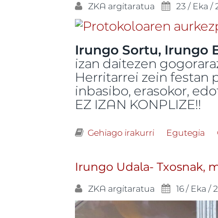
ZKA
argitaratua
23 / Eka /
Irungo Sortu, Irungo E
izan daitezen gogorara
Herritarrei zein festan
inbasibo, erasokor, edo
EZ IZAN KONPLIZE!!
Gehiago irakurri
Bueltan ditugu
Egutegia
Irungo Udala- Txosnak, mu
ZKA
argitaratua
16 / Eka / 