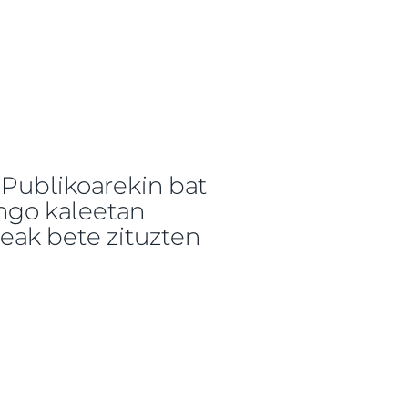
 Publikoarekin bat
ungo kaleetan
leak bete zituzten