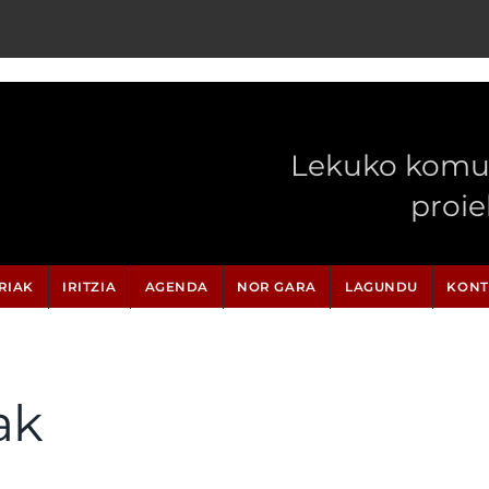
Lekuko komun
proi
RIAK
IRITZIA
AGENDA
NOR GARA
LAGUNDU
KONT
ak