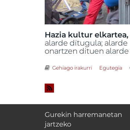
Hazia kultur elkartea,
alarde ditugula; alarde
onartzen dituen alarde 
Gehiago irakurri
Irungo Udala- T
Egutegia
Gurekin harremanetan
jartzeko