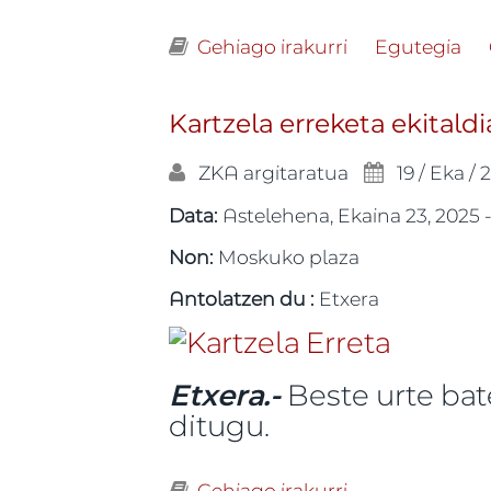
Gehiago irakurri
Podemos Irunek
Egutegia
Kartzela erreketa ekitaldi
ZKA
argitaratua
19 / Eka / 
Data:
Astelehena, Ekaina 23, 2025 -
Non:
Moskuko plaza
Antolatzen du :
Etxera
Etxera.-
Beste urte bat
ditugu.
Gehiago irakurri
Kartzela erreket