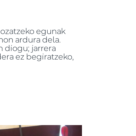
gozatzeko egunak
non ardura dela.
 diogu; jarrera
dera ez begiratzeko,