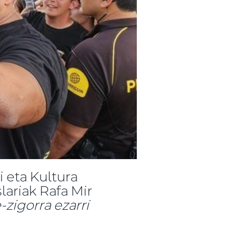
i eta Kultura
lariak Rafa Mir
-zigorra ezarri