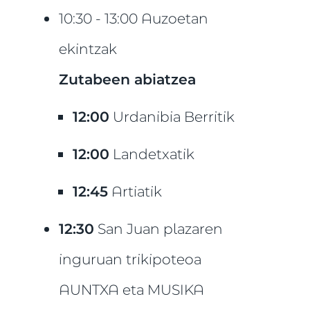
10:30 - 13:00 Auzoetan
ekintzak
Zutabeen abiatzea
12:00
Urdanibia Berritik
12:00
Landetxatik
12:45
Artiatik
12:30
San Juan plazaren
inguruan trikipoteoa
AUNTXA eta MUSIKA