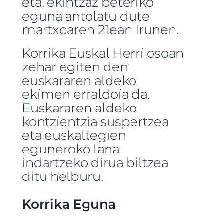
eta, ekintzaz beteriko
eguna antolatu dute
martxoaren 21ean Irunen.
Korrika Euskal Herri osoan
zehar egiten den
euskararen aldeko
ekimen erraldoia da.
Euskararen aldeko
kontzientzia suspertzea
eta euskaltegien
eguneroko lana
indartzeko dirua biltzea
ditu helburu.
Korrika Eguna