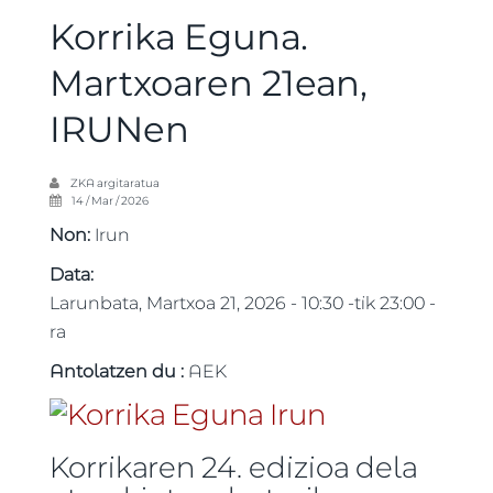
Korrika Eguna.
Martxoaren 21ean,
IRUNen
ZKA
argitaratua
14 / Mar / 2026
Non:
Irun
Data:
Larunbata, Martxoa 21, 2026 -
10:30
-tik
23:00
-
ra
Antolatzen du :
AEK
Korrikaren 24. edizioa dela