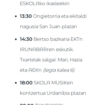
ESKOLAko ikasleekin
13:30
Ongietorria eta ekitaldi
nagusia San Juan plazan
14:30
Bertso bazkaria EKTn
IRUNABARren eskutik.
Txartelak salgai: Mari, Hazia
eta AEKn
(legia kalea 6)
18:00
SKOLA MUSIKen
kontzertua Urdanibia plazan