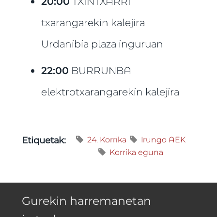
20:00
TXINTXARRI
txarangarekin kalejira
Urdanibia plaza inguruan
22:00
BURRUNBA
elektrotxarangarekin kalejira
24. Korrika
Irungo AEK
Etiquetak:
Korrika eguna
Gurekin harremanetan