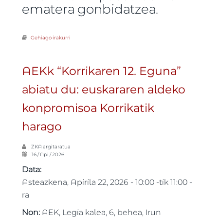
ematera gonbidatzea.
Gehiago irakurri
AEKk “Korrikaren 12. Eguna” abiatu du: euskararen aldeko
konpromisoa Korrikatik harago -ri buruz
AEKk “Korrikaren 12. Eguna”
abiatu du: euskararen aldeko
konpromisoa Korrikatik
harago
ZKA
argitaratua
16 / Api / 2026
Data:
Asteazkena, Apirila 22, 2026 -
10:00
-tik
11:00
-
ra
Non:
AEK, Legia kalea, 6, behea, Irun