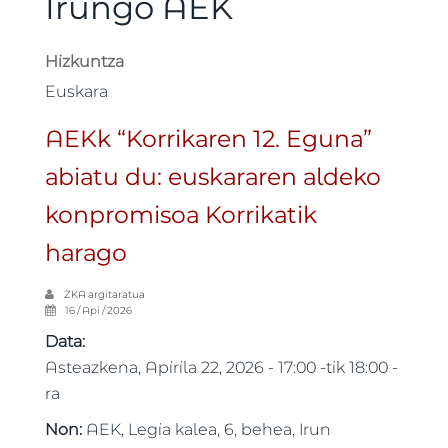
Irungo AEK
Hizkuntza
Euskara
AEKk “Korrikaren 12. Eguna”
abiatu du: euskararen aldeko
konpromisoa Korrikatik
harago
ZKA
argitaratua
16 / Api / 2026
Data:
Asteazkena, Apirila 22, 2026 -
17:00
-tik
18:00
-
ra
Non:
AEK, Legia kalea, 6, behea, Irun