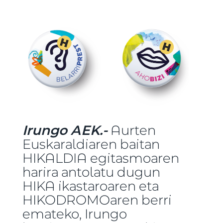
Irungo AEK.-
Aurten
Euskaraldiaren baitan
HIKALDIA egitasmoaren
harira antolatu dugun
HIKA ikastaroaren eta
HIKODROMOaren berri
emateko, Irungo