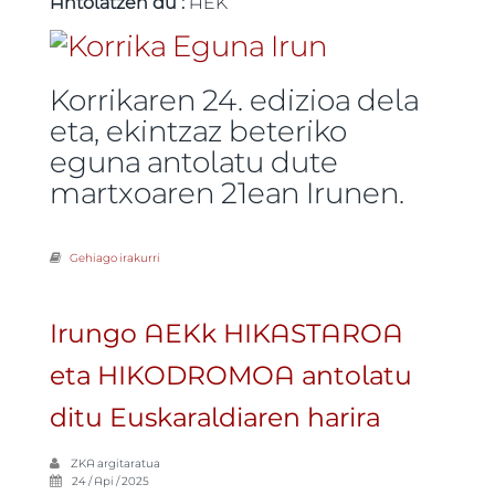
Antolatzen du :
AEK
Korrikaren 24. edizioa dela
eta, ekintzaz beteriko
eguna antolatu dute
martxoaren 21ean Irunen.
Gehiago irakurri
Korrika Eguna. Martxoaren 21ean, IRUNen -ri buruz
Irungo AEKk HIKASTAROA
eta HIKODROMOA antolatu
ditu Euskaraldiaren harira
ZKA
argitaratua
24 / Api / 2025