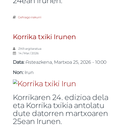
24ean Irunen.
Gehiago irakurri
Gazte Korrika Irunen -ri buruz
Korrika txiki Irunen
ZKA
argitaratua
14 / Mar / 2026
Data:
Asteazkena, Martxoa 25, 2026 - 10:00
Non:
Irun
Korrikaren 24. edizioa dela
eta Korrika txikia antolatu
dute datorren martxoaren
25ean Irunen.