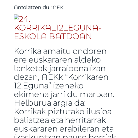
Antolatzen du :
AEK
Korrika amaitu ondoren
ere euskararen aldeko
lanketak jarraipena izan
dezan, AEKk “Korrikaren
12.Eguna” izeneko
ekimena jarri du martxan.
Helburua argia da:
Korrikak piztutako ilusioa
baliatzea eta herritarrak
euskararen erabileran eta
ikaskuntzan pauso berriak