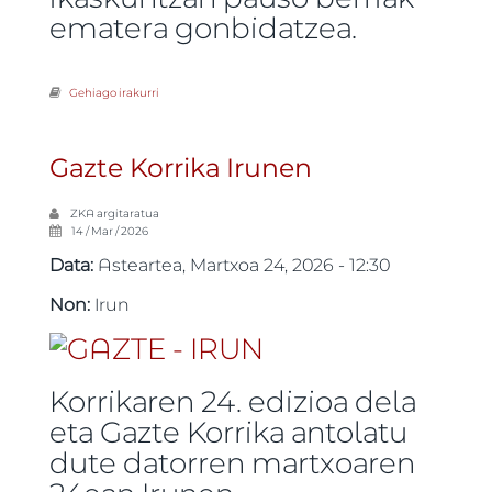
ematera gonbidatzea.
Gehiago irakurri
AEKk “Korrikaren 12. Eguna” abiatu du: euskararen aldeko
konpromisoa Korrikatik harago -ri buruz
Gazte Korrika Irunen
ZKA
argitaratua
14 / Mar / 2026
Data:
Asteartea, Martxoa 24, 2026 - 12:30
Non:
Irun
Korrikaren 24. edizioa dela
eta Gazte Korrika antolatu
dute datorren martxoaren