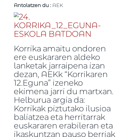
Antolatzen du :
AEK
Korrika amaitu ondoren
ere euskararen aldeko
lanketak jarraipena izan
dezan, AEKk “Korrikaren
12.Eguna” izeneko
ekimena jarri du martxan.
Helburua argia da:
Korrikak piztutako ilusioa
baliatzea eta herritarrak
euskararen erabileran eta
ikaskuntzan pauso berriak