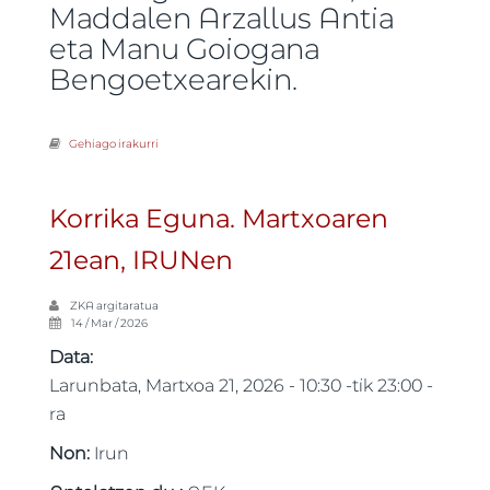
Maddalen Arzallus Antia
eta Manu Goiogana
Bengoetxearekin.
Gehiago irakurri
Bertso bazkaria -ri buruz
Korrika Eguna. Martxoaren
21ean, IRUNen
ZKA
argitaratua
14 / Mar / 2026
Data:
Larunbata, Martxoa 21, 2026 -
10:30
-tik
23:00
-
ra
Non:
Irun