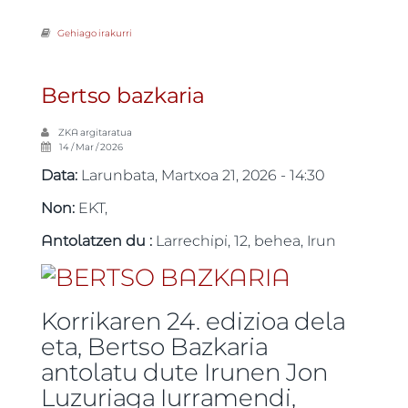
Gehiago irakurri
Korrika txiki Irunen -ri buruz
Bertso bazkaria
ZKA
argitaratua
14 / Mar / 2026
Data:
Larunbata, Martxoa 21, 2026 - 14:30
Non:
EKT,
Antolatzen du :
Larrechipi, 12, behea, Irun
Korrikaren 24. edizioa dela
eta, Bertso Bazkaria
antolatu dute Irunen Jon
Luzuriaga Iurramendi,