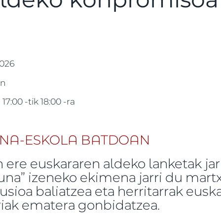
2026
un
-
17:00
-tik
18:00
-ra
 ere euskararen aldeko lanketak jar
una” izeneko ekimena jarri du mart
lusioa baliatzea eta herritarrak eusk
riak ematera gonbidatzea.