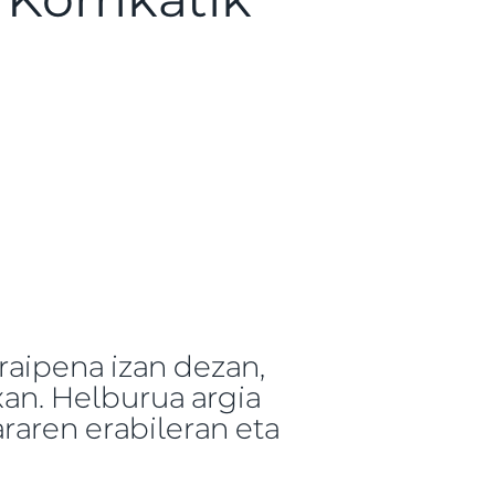
raipena izan dezan,
xan. Helburua argia
araren erabileran eta