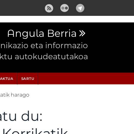
Angula Berria
ikazio eta informazio
ektu autokudeatutakoa
AKTUA
SARTU
katik harago
atu du:
Korrikatik