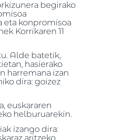
orkizunera begirako
romisoa
a eta konpromisoa
nek Korrikaren 11
u. Alde batetik,
ietan, hasierako
en harremana izan
iko dira: goizez
a, euskararen
zeko helburuarekin.
ak izango dira:
karaz aritzeko