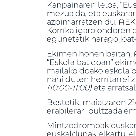
Kanpainaren leloa, “Eu
mezua da, eta euskara
azpimarratzen du. AE
Korrika igaro ondoren d
egunetatik harago joat
Ekimen honen baitan, A
“Eskola bat doan” ekime
mailako doako eskola b
nahi duten herritarrei 
(10:00-11:00)
eta arratsa
Bestetik, maiatzaren 2
erabilerari bultzada e
Mintzodromoak euskarar
euskaldunak elkartu, e