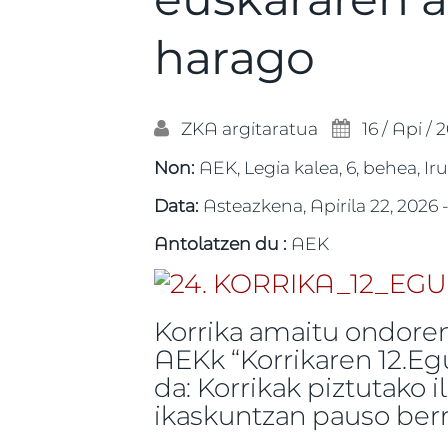
harago
ZKA
argitaratua
16 / Api / 
Non:
AEK, Legia kalea, 6, behea, Ir
Data:
Asteazkena, Apirila 22, 2026 
Antolatzen du :
AEK
Korrika amaitu ondoren
AEKk “Korrikaren 12.Eg
da: Korrikak piztutako i
ikaskuntzan pauso ber