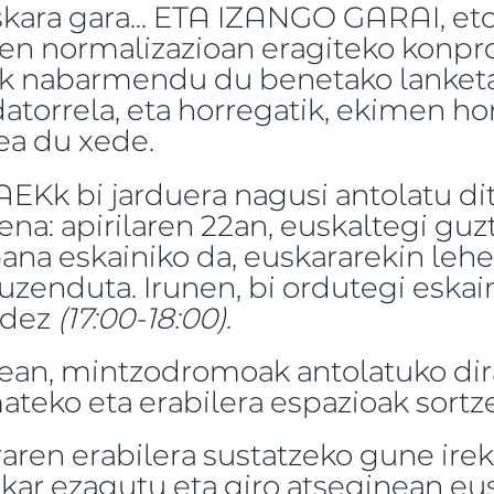
skara gara... ETA IZANGO GARAI, et
ren normalizazioan eragiteko konp
Kk nabarmendu du benetako lanket
atorrela, eta horregatik, ekimen ho
ea du xede.
EKk bi jarduera nagusi antolatu dit
na: apirilaren 22an, euskaltegi guzt
ana eskainiko da, euskararekin leh
zuzenduta. Irunen, bi ordutegi eskain
ldez
(17:00-18:00)
.
1ean, mintzodromoak antolatuko dir
mateko eta erabilera espazioak sort
en erabilera sustatzeko gune ireki
lkar ezagutu eta giro atseginean eus