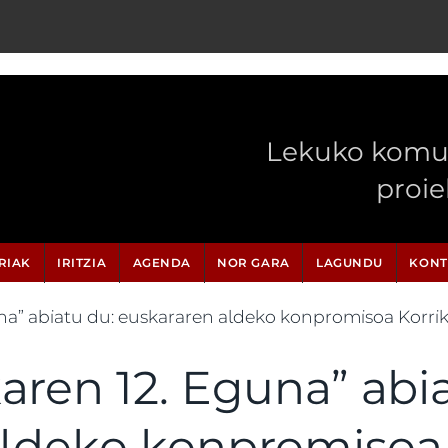
Lekuko komun
proi
RIAK
IRITZIA
AGENDA
NOR GARA
LAGUNDU
KONT
na” abiatu du: euskararen aldeko konpromisoa Korri
aren 12. Eguna” abi
ldeko konpromisoa 