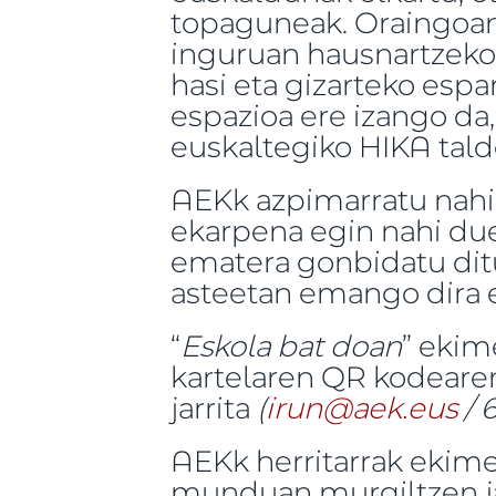
topaguneak. Oraingoan,
inguruan hausnartzeko 
hasi eta gizarteko espa
espazioa ere izango da
euskaltegiko HIKA talde
AEKk azpimarratu nahi
ekarpena egin nahi due
ematera gonbidatu dit
asteetan emango dira 
“
Eskola bat doan
” ekim
kartelaren QR kodeare
jarrita
(
irun@aek.eus
/ 
AEKk herritarrak ekime
munduan murgiltzen ja