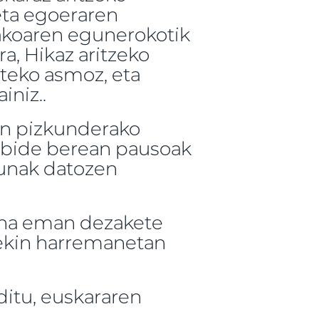
eta egoeraren
nakoaren egunerokotik
ra, Hikaz aritzeko
ateko asmoz, eta
iniz..
en pizkunderako
rabide berean pausoak
unak datozen
ena eman dezakete
ekin harremanetan
ditu, euskararen