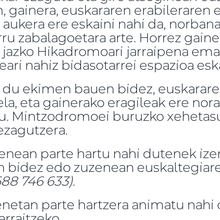
 gainera, euskararen erabileraren 
aukera ere eskaini nahi da, norba
rru zabalagoetara arte. Horrez gaine
, jazko Hikadromoari jarraipena em
ari nahiz bidasotarrei espazioa eska
 du ekimen bauen bidez, euskarar
la, eta gainerako eragileak ere no
u. Mintzodromoei buruzko xehetas
ezagutzera.
enean parte hartu nahi dutenek iz
n bidez edo zuzenean euskaltegiar
688 746 633)
.
netan parte hartzera animatu nahi 
rraitzeko.