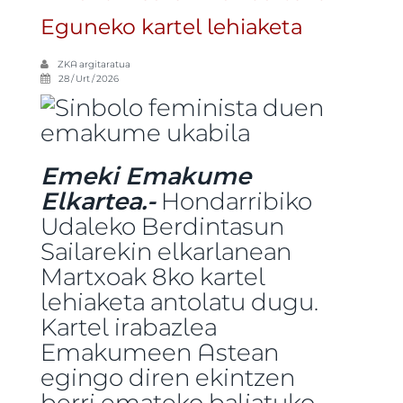
Eguneko kartel lehiaketa
ZKA
argitaratua
28 / Urt / 2026
Emeki Emakume
Elkartea.-
Hondarribiko
Udaleko Berdintasun
Sailarekin elkarlanean
Martxoak 8ko kartel
lehiaketa antolatu dugu.
Kartel irabazlea
Emakumeen Astean
egingo diren ekintzen
berri emateko baliatuko