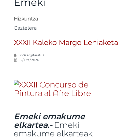
Emeki
Hizkuntza
Gaztelera
XXXII Kaleko Margo Lehiaketa
ZKA
argitaratua
3 / Uzt / 2026
Emeki emakume
elkartea.-
Emeki
emakume elkarteak