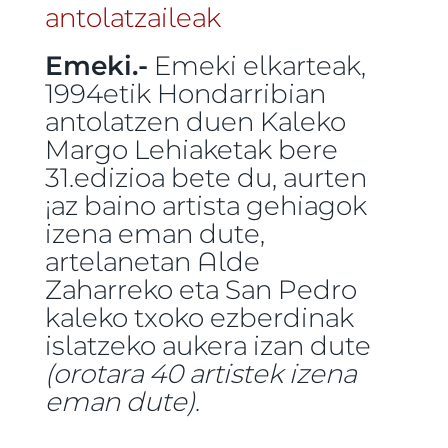
Emeki.-
Emeki elkarteak,
1994etik Hondarribian
antolatzen duen Kaleko
Margo Lehiaketak bere
31.edizioa bete du, aurten
¡az baino artista gehiagok
izena eman dute,
artelanetan Alde
Zaharreko eta San Pedro
kaleko txoko ezberdinak
islatzeko aukera izan dute
(orotara 40 artistek izena
eman dute)
.