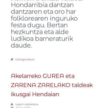
Hondarribia dantzan
dantzaren eta oro har
folklorearen inguruko
festa dugu. Bertan
hezkuntza eta alde
ludikoa barneraturik
daude.
Gehiago irakurri
Hondarribia dantzan heldu da! -ri buruz
Akelarreko GUREA eta
ZARENA ZARELAKO taldeak
ikusgai Hendaian
sugorri
argitaratua
30 / Ira / 2015