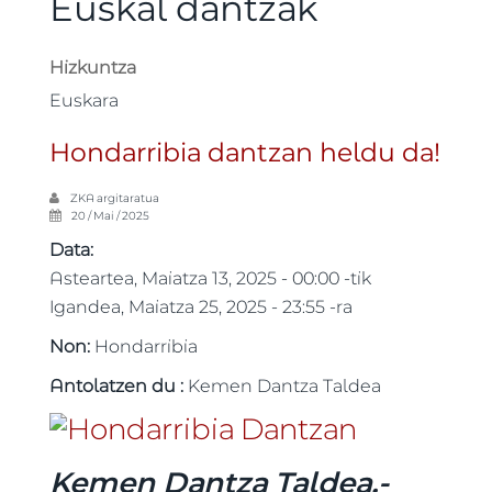
Euskal dantzak
Hizkuntza
Euskara
Hondarribia dantzan heldu da!
ZKA
argitaratua
20 / Mai / 2025
Data:
Asteartea, Maiatza 13, 2025 - 00:00
-tik
Igandea, Maiatza 25, 2025 - 23:55
-ra
Non:
Hondarribia
Antolatzen du :
Kemen Dantza Taldea
Kemen Dantza Taldea.-