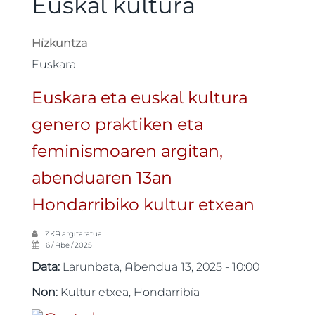
Euskal kultura
Hizkuntza
Euskara
Euskara eta euskal kultura
genero praktiken eta
feminismoaren argitan,
abenduaren 13an
Hondarribiko kultur etxean
ZKA
argitaratua
6 / Abe / 2025
Data:
Larunbata, Abendua 13, 2025 - 10:00
Non:
Kultur etxea, Hondarribia