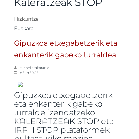
Kaleratzeak STOP
Hizkuntza
Euskara
Gipuzkoa etxegabetzerik eta
enkanterik gabeko lurraldea
sugorri
argitaratua
8 / Urr / 2015
Gipuzkoa etxegabetzerik
eta enkanterik gabeko
lurralde izendatzeko
KALERATZEAK STOP eta
IRPH STOP plataformek
bultzaturiko mozioa