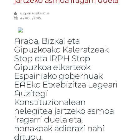
jartzeko asmoa iragarri duela
sugorri
argitaratua
4 / Abu / 2015
Araba, Bizkai eta
Gipuzkoako Kaleratzeak
Stop eta IRPH Stop
Gipuzkoa elkarteok
Espainiako gobernuak
EAEko Etxebizitza Legeari
Auzitegi
Konstituzionalean
helegitea jartzeko asmoa
iragarri duela eta,
honakoak adierazi nahi
ditugu: