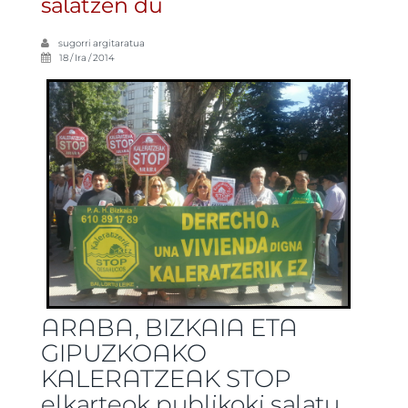
salatzen du
sugorri
argitaratua
18 / Ira / 2014
ARABA, BIZKAIA ETA
GIPUZKOAKO
KALERATZEAK STOP
elkarteok publikoki salatu