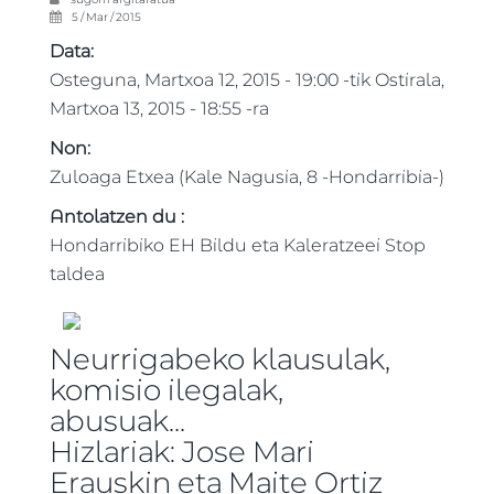
5 / Mar / 2015
Data:
Osteguna, Martxoa 12, 2015 - 19:00
-tik
Ostirala,
Martxoa 13, 2015 - 18:55
-ra
Non:
Zuloaga Etxea (Kale Nagusia, 8 -Hondarribia-)
Antolatzen du :
Hondarribiko EH Bildu eta Kaleratzeei Stop
taldea
Neurrigabeko klausulak,
komisio ilegalak,
abusuak...
Hizlariak: Jose Mari
Erauskin eta Maite Ortiz