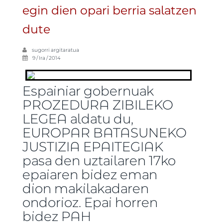
egin dien opari berria salatzen
dute
sugorri
argitaratua
9 / Ira / 2014
Espainiar gobernuak
PROZEDURA ZIBILEKO
LEGEA aldatu du,
EUROPAR BATASUNEKO
JUSTIZIA EPAITEGIAK
pasa den uztailaren 17ko
epaiaren bidez eman
dion makilakadaren
ondorioz. Epai horren
bidez PAH