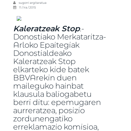
sugorri
argitaratua
11 / Ira / 2015
Kaleratzeak Stop
.-
Donostiako Merkataritza-
Arloko Epaitegiak
Donostialdeako
Kaleratzeak Stop
elkarteko kide batek
BBVArekin duen
maileguko hainbat
klausula baliogabetu
berri ditu: epemugaren
aurreratzea, posizio
zordunengatiko
erreklamazio komisioa,