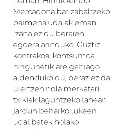
herrian. Hiritik kanpo
Mercadona bat zabaltzeko
baimena udalak eman
izana ez du beraien
egoera arinduko. Guztiz
kontrakoa, kontsumoa
hirigunetik are gehiago
aldenduko du, beraz ez da
ulertzen nola merkatari
txikiak laguntzeko lanean
jardun beharko lukeen
udal batek holako