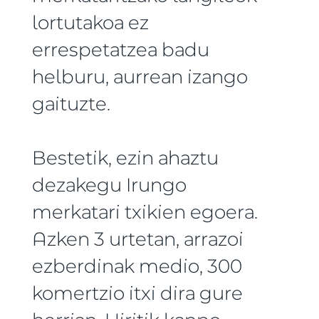
lortutakoa ez
errespetatzea badu
helburu, aurrean izango
gaituzte.
Bestetik, ezin ahaztu
dezakegu Irungo
merkatari txikien egoera.
Azken 3 urtetan, arrazoi
ezberdinak medio, 300
komertzio itxi dira gure