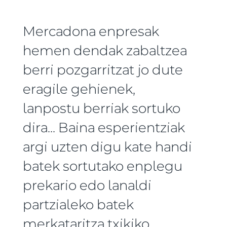
Mercadona enpresak
hemen dendak zabaltzea
berri pozgarritzat jo dute
eragile gehienek,
lanpostu berriak sortuko
dira... Baina esperientziak
argi uzten digu kate handi
batek sortutako enplegu
prekario edo lanaldi
partzialeko batek
merkataritza txikiko,