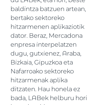
baldintza batzuen artean,
bertako sektoreko
hitzarmenen aplikaziotik
dator. Beraz, Mercadona
enpresa interpelatzen
dugu, gutxienez, Araba,
Bizkaia, Gipuzkoa eta
Nafarroako sektoreko
hitzarmenak aplika
ditzaten. Hau honela ez
bada, LABek helburu hori