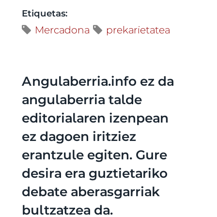
Etiquetas:
Mercadona
prekarietatea
Angulaberria.info ez da
angulaberria talde
editorialaren izenpean
ez dagoen iritziez
erantzule egiten. Gure
desira era guztietariko
debate aberasgarriak
bultzatzea da.