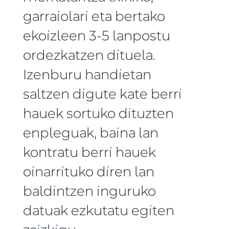
garraiolari eta bertako
ekoizleen 3-5 lanpostu
ordezkatzen dituela.
Izenburu handietan
saltzen digute kate berri
hauek sortuko dituzten
enpleguak, baina lan
kontratu berri hauek
oinarrituko diren lan
baldintzen inguruko
datuak ezkutatu egiten