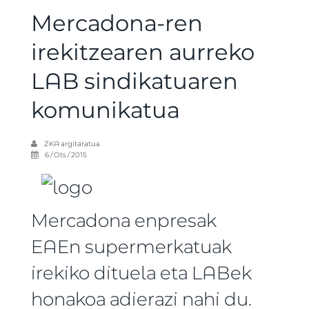
Mercadona-ren
irekitzearen aurreko
LAB sindikatuaren
komunikatua
ZKA
argitaratua
6 / Ots / 2015
Mercadona enpresak
EAEn supermerkatuak
irekiko dituela eta LABek
honakoa adierazi nahi du.