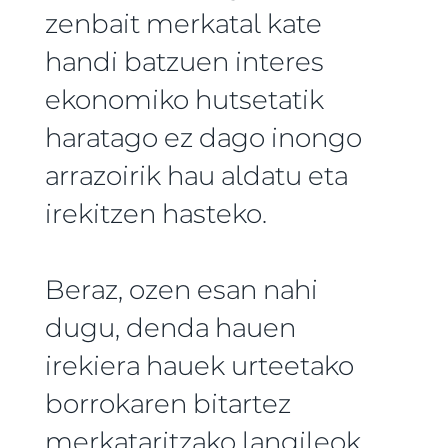
zenbait merkatal kate
handi batzuen interes
ekonomiko hutsetatik
haratago ez dago inongo
arrazoirik hau aldatu eta
irekitzen hasteko.
Beraz, ozen esan nahi
dugu, denda hauen
irekiera hauek urteetako
borrokaren bitartez
merkataritzako langileok