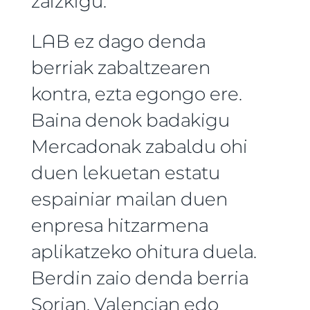
zaizkigu.
LAB ez dago denda
berriak zabaltzearen
kontra, ezta egongo ere.
Baina denok badakigu
Mercadonak zabaldu ohi
duen lekuetan estatu
espainiar mailan duen
enpresa hitzarmena
aplikatzeko ohitura duela.
Berdin zaio denda berria
Sorian, Valencian edo