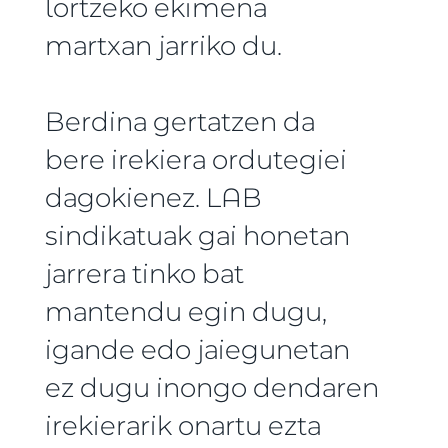
lortzeko ekimena
martxan jarriko du.
Berdina gertatzen da
bere irekiera ordutegiei
dagokienez. LAB
sindikatuak gai honetan
jarrera tinko bat
mantendu egin dugu,
igande edo jaiegunetan
ez dugu inongo dendaren
irekierarik onartu ezta