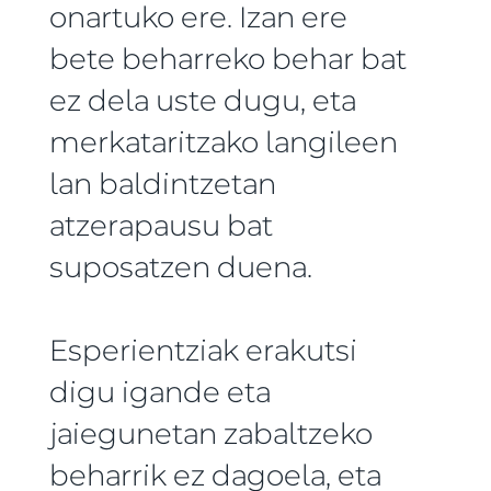
onartuko ere. Izan ere
bete beharreko behar bat
ez dela uste dugu, eta
merkataritzako langileen
lan baldintzetan
atzerapausu bat
suposatzen duena.
Esperientziak erakutsi
digu igande eta
jaiegunetan zabaltzeko
beharrik ez dagoela, eta