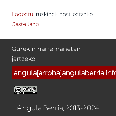
Logeatu
iruzkinak post-eatzeko
Castellano
Gurekin harremanetan
jartzeko
angula[arroba]angulaberria.inf
Angula Berria, 2013-2024