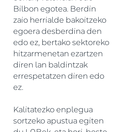
Bilbon egotea. Berdin
zaio herrialde bakoitzeko
egoera desberdina den
edo ez, bertako sektoreko
hitzarmenetan ezartzen
diren lan baldintzak
errespetatzen diren edo
ez.
Kalitatezko enplegua
sortzeko apustua egiten
du LABek, eta hori, beste