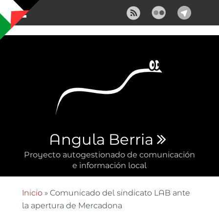
Pasar al contenido principal
Angula Berria
Proyecto autogestionado de comunicación
e información local
Inicio
» Comunicado del sindicato LAB ante
Se encuentra usted aquí
la apertura de Mercadona