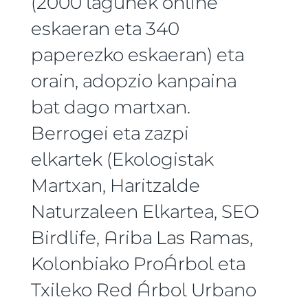
(2000 lagunek online
eskaeran eta 340
paperezko eskaeran) eta
orain, adopzio kanpaina
bat dago martxan.
Berrogei eta zazpi
elkartek (Ekologistak
Martxan, Haritzalde
Naturzaleen Elkartea, SEO
Birdlife, Ariba Las Ramas,
Kolonbiako ProÁrbol eta
Txileko Red Árbol Urbano