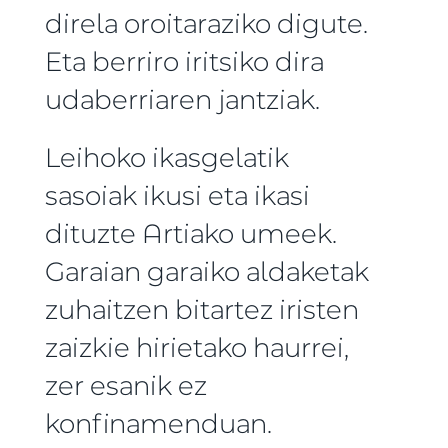
direla oroitaraziko digute.
Eta berriro iritsiko dira
udaberriaren jantziak.
Leihoko ikasgelatik
sasoiak ikusi eta ikasi
dituzte Artiako umeek.
Garaian garaiko aldaketak
zuhaitzen bitartez iristen
zaizkie hirietako haurrei,
zer esanik ez
konfinamenduan.