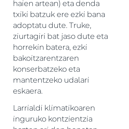
haien artean) eta denda
txiki batzuk ere ezki bana
adoptatu dute. Truke,
ziurtagiri bat jaso dute eta
horrekin batera, ezki
bakoitzarentzaren
konserbatzeko eta
mantentzeko udalari
eskaera.
Larrialdi klimatikoaren
inguruko kontzientzia