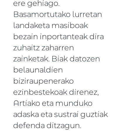
ere gehiago.
Basamortutako lurretan
landaketa masiboak
bezain inportanteak dira
zuhaitz zaharren
zainketak. Biak datozen
belaunaldien
biziraupenerako
ezinbestekoak direnez,
Artiako eta munduko
adaska eta sustrai guztiak
defenda ditzagun.