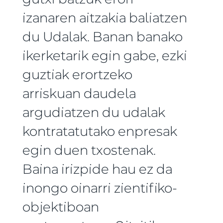
izanaren aitzakia baliatzen
du Udalak. Banan banako
ikerketarik egin gabe, ezki
guztiak erortzeko
arriskuan daudela
argudiatzen du udalak
kontratatutako enpresak
egin duen txostenak.
Baina irizpide hau ez da
inongo oinarri zientifiko-
objektiboan