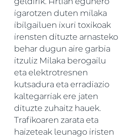
geldirik. Artian egunero
igarotzen duten milaka
ibilgailuen ixuri toxikoak
irensten dituzte arnasteko
behar dugun aire garbia
itzuliz Milaka berogailu
eta elektrotresnen
kutsadura eta erradiazio
kaltegarriak ere jaten
dituzte zuhaitz hauek.
Trafikoaren zarata eta
haizeteak leunago iristen