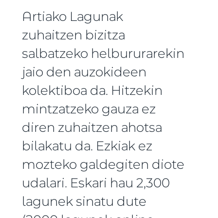
Artiako Lagunak
zuhaitzen bizitza
salbatzeko helbururarekin
jaio den auzokideen
kolektiboa da. Hitzekin
mintzatzeko gauza ez
diren zuhaitzen ahotsa
bilakatu da. Ezkiak ez
mozteko galdegiten diote
udalari. Eskari hau 2,300
lagunek sinatu dute