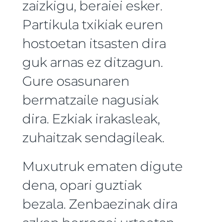
zaizkigu, beraiei esker.
Partikula txikiak euren
hostoetan itsasten dira
guk arnas ez ditzagun.
Gure osasunaren
bermatzaile nagusiak
dira. Ezkiak irakasleak,
zuhaitzak sendagileak.
Muxutruk ematen digute
dena, opari guztiak
bezala. Zenbaezinak dira