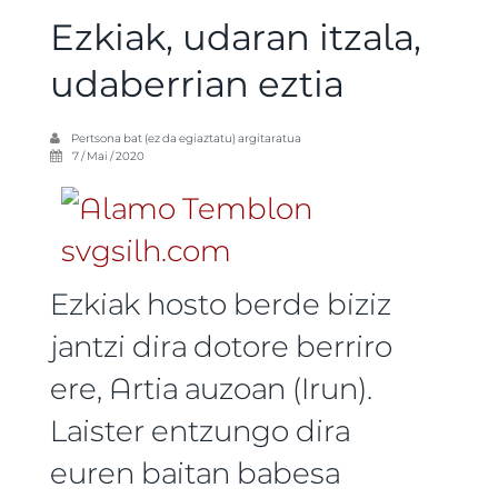
Ezkiak, udaran itzala,
udaberrian eztia
Pertsona bat (ez da egiaztatu)
argitaratua
7 / Mai / 2020
Ezkiak hosto berde biziz
jantzi dira dotore berriro
ere, Artia auzoan (Irun).
Laister entzungo dira
euren baitan babesa