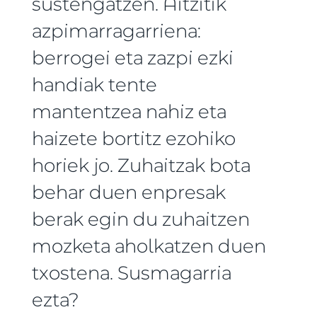
sustengatzen. Aitzitik
azpimarragarriena:
berrogei eta zazpi ezki
handiak tente
mantentzea nahiz eta
haizete bortitz ezohiko
horiek jo. Zuhaitzak bota
behar duen enpresak
berak egin du zuhaitzen
mozketa aholkatzen duen
txostena. Susmagarria
ezta?