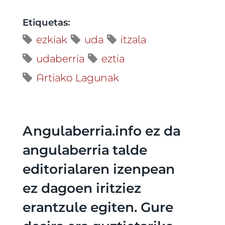
Etiquetas:
ezkiak
uda
itzala
udaberria
eztia
Artiako Lagunak
Angulaberria.info ez da
angulaberria talde
editorialaren izenpean
ez dagoen iritziez
erantzule egiten. Gure