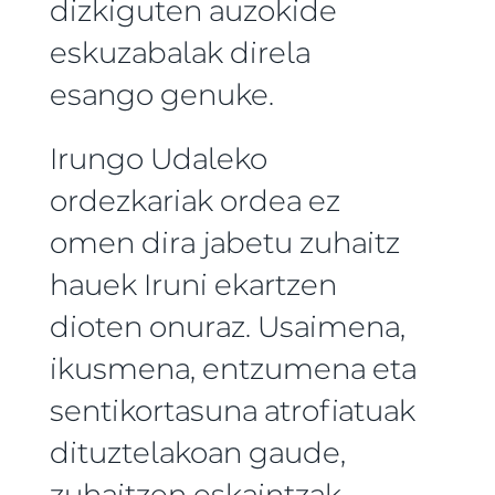
dizkiguten auzokide
eskuzabalak direla
esango genuke.
Irungo Udaleko
ordezkariak ordea ez
omen dira jabetu zuhaitz
hauek Iruni ekartzen
dioten onuraz. Usaimena,
ikusmena, entzumena eta
sentikortasuna atrofiatuak
dituztelakoan gaude,
zuhaitzen eskaintzak