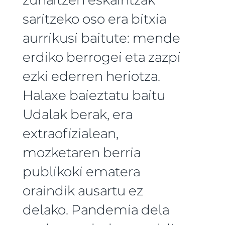
saritzeko oso era bitxia
aurrikusi baitute: mende
erdiko berrogei eta zazpi
ezki ederren heriotza.
Halaxe baieztatu baitu
Udalak berak, era
extraofizialean,
mozketaren berria
publikoki ematera
oraindik ausartu ez
delako. Pandemia dela