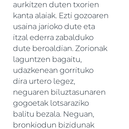
aurkitzen duten txorien
kanta alaiak. Ezti gozoaren
usaina jarioko dute eta
itzal ederra zabalduko
dute beroaldian. Zorionak
laguntzen bagaitu,
udazkenean gorrituko
dira urtero legez,
neguaren biluztasunaren
gogoetak lotsaraziko
balitu bezala. Neguan,
bronkiodun bizidunak