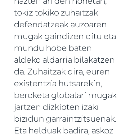
hazten ari den honetan,
tokiz tokiko zuhaitzak
defendatzeak auzoaren
mugak gaindizen ditu eta
mundu hobe baten
aldeko aldarria bilakatzen
da. Zuhaitzak dira, euren
existentzia hutsarekin,
beroketa globalari mugak
jartzen dizkioten izaki
bizidun garraintzitsuenak.
Eta helduak badira, askoz