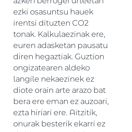
azken berrogei urteetan
ezki osasuntsu hauek
irentsi dituzten CO2
tonak. Kalkulaezinak ere,
euren adasketan pausatu
diren hegaztiak. Guztion
ongizatearen aldeko
langile nekaezinek ez
diote orain arte arazo bat
bera ere eman ez auzoari,
ezta hiriari ere. Aitzitik,
onurak besterik ekarri ez