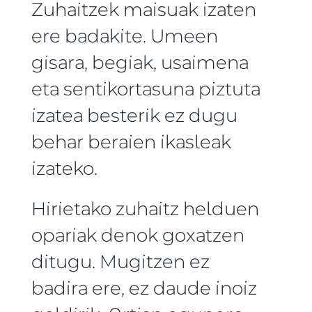
Zuhaitzek maisuak izaten
ere badakite. Umeen
gisara, begiak, usaimena
eta sentikortasuna piztuta
izatea besterik ez dugu
behar beraien ikasleak
izateko.
Hirietako zuhaitz helduen
opariak denok goxatzen
ditugu. Mugitzen ez
badira ere, ez daude inoiz