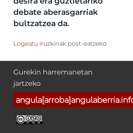
desira era guztietariko
debate aberasgarriak
bultzatzea da.
Logeatu
iruzkinak post-eatzeko
Gurekin harremanetan
jartzeko
angula[arroba]angulaberria.inf