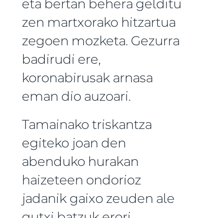
eta bertan behera gelditu
zen martxorako hitzartua
zegoen mozketa. Gezurra
badirudi ere,
koronabirusak arnasa
eman dio auzoari.
Tamainako triskantza
egiteko joan den
abenduko hurakan
haizeteen ondorioz
jadanik gaixo zeuden ale
gutxi batzuk erori