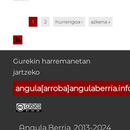
Orriak
1
2
hurrengoa ›
azkena »
Gurekin harremanetan
jartzeko
angula[arroba]angulaberria.inf
Angula Berria, 2013-2024