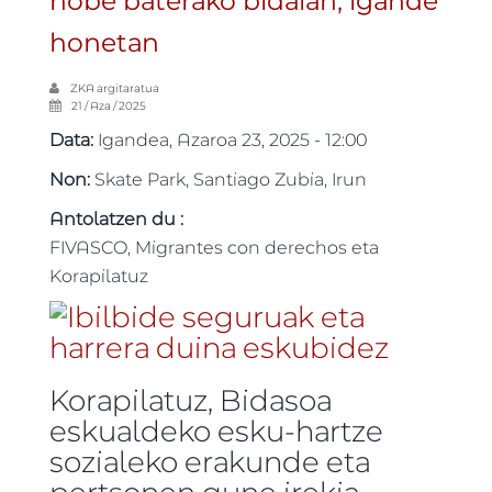
hobe baterako bidaian, igande
honetan
ZKA
argitaratua
21 / Aza / 2025
Data:
Igandea, Azaroa 23, 2025 - 12:00
Non:
Skate Park, Santiago Zubia, Irun
Antolatzen du :
FIVASCO, Migrantes con derechos eta
Korapilatuz
Korapilatuz, Bidasoa
eskualdeko esku-hartze
sozialeko erakunde eta
pertsonen gune irekia.-