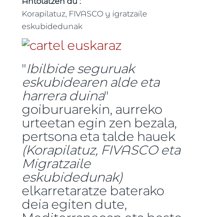
Antolatzen du :
Korapilatuz, FIVASCO y igratzaile
eskubidedunak
"
Ibilbide seguruak
eskubidearen alde eta
harrera duina
"
goiburuarekin, aurreko
urteetan egin zen bezala,
pertsona eta talde hauek
(Korapilatuz, FIVASCO eta
Migratzaile
eskubidedunak)
elkarretaratze baterako
deia egiten dute,