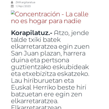
ZKA
argitaratua
1 / Api / 2023
Korapilatuz.-
Atzo, jende
talde txiki batek
elkarretaratzea egin zuen
San Juan plazan, harrera
duina eta pertsona
guztientzako eskubideak
eta etxebizitza eskatzeko.
Lau hiriburuetan eta
Euskal Herriko beste hiri
batzuetan ere egin zen
elkarretaratzea.
Elkarretaratzean