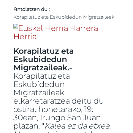
Antolatzen du :
Korapilatuz eta Eskubidedun Migratzaileak
Korapilatuz eta
Eskubidedun
Migratzaileak.-
Korapilatuz eta
Eskubidedun
Migratzaileak
elkarretaratzea deitu du
ostiral honetarako, 19:
30ean, Irungo San Juan
plazan, "
Kalea ez da etxea.