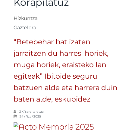
Korapilatuz
Hizkuntza
Gaztelera
“Betebehar bat izaten
jarraitzen du harresi horiek,
muga horiek, eraisteko lan
egiteak” Ibilbide seguru
batzuen alde eta harrera duin
baten alde, eskubidez
ZKA
argitaratua
24 / Aza / 2025