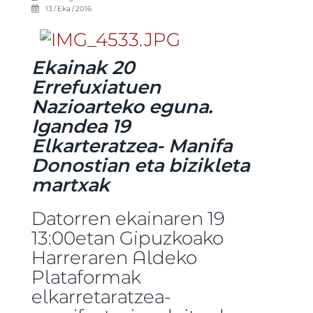
13 / Eka / 2016
Ekainak 20
Errefuxiatuen
Nazioarteko eguna.
Igandea 19
Elkarteratzea- Manifa
Donostian eta bizikleta
martxak
Datorren ekainaren 19
13:00etan Gipuzkoako
Harreraren Aldeko
Plataformak
elkarretaratzea-