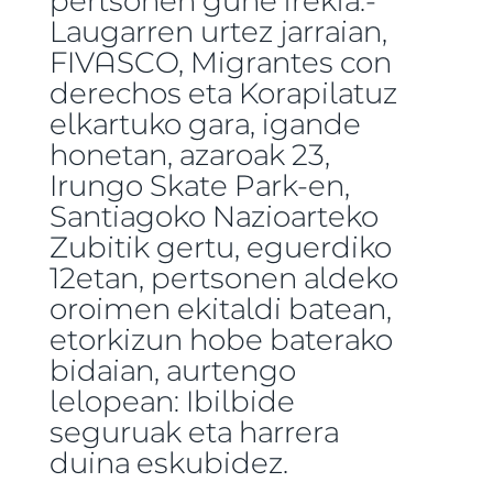
Laugarren urtez jarraian,
FIVASCO, Migrantes con
derechos eta Korapilatuz
elkartuko gara, igande
honetan, azaroak 23,
Irungo Skate Park-en,
Santiagoko Nazioarteko
Zubitik gertu, eguerdiko
12etan, pertsonen aldeko
oroimen ekitaldi batean,
etorkizun hobe baterako
bidaian, aurtengo
lelopean: Ibilbide
seguruak eta harrera
duina eskubidez.