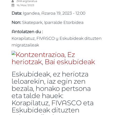
ZKA
argitaratua
16 / Aza / 2023
Data:
Igandea, Azaroa 19, 2023 - 12:00
Non:
Skatepark, Iparralde Etorbidea
Antolatzen du :
Korapilatuz, FIVASCO y Eskubideak dituzten
migratzaileak
Eskubideak, ez heriotza
leloarekin, iaz egin zen
bezala, honako pertsona
eta talde hauek:
Korapilatuz, FIVASCO eta
Eskubideak dituzten