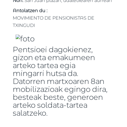
Non:
San Juan plazan, udaletxearen aurrean
Antolatzen du :
MOVIMIENTO DE PENSIONISTAS DE
TXINGUDI
Pentsioei dagokienez,
gizon eta emakumeen
arteko tartea egia
mingarri hutsa da.
Datorren martxoaren 8an
mobilizazioak egingo dira,
besteak beste, generoen
arteko soldata-tartea
salatzeko.