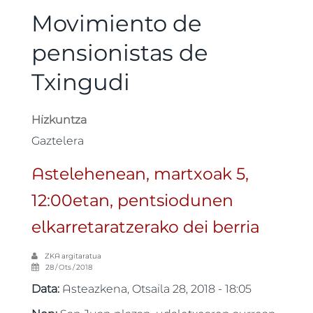
Movimiento de
pensionistas de
Txingudi
Hizkuntza
Gaztelera
Astelehenean, martxoak 5,
12:00etan, pentsiodunen
elkarretaratzerako dei berria
ZKA
argitaratua
28 / Ots / 2018
Data:
Asteazkena, Otsaila 28, 2018 - 18:05