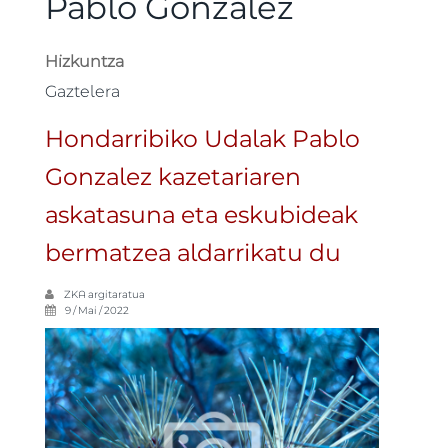
Pablo González
Hizkuntza
Gaztelera
Hondarribiko Udalak Pablo
Gonzalez kazetariaren
askatasuna eta eskubideak
bermatzea aldarrikatu du
ZKA
argitaratua
9 / Mai / 2022