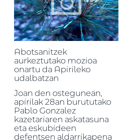
Abotsanitzek
aurkeztutako mozioa
onartu da Apirileko
udalbatzan
Joan den ostegunean,
apirilak 28an burututako
Pablo Gonzalez
kazetariaren askatasuna
eta eskubideen
defentsen aldarrikapena