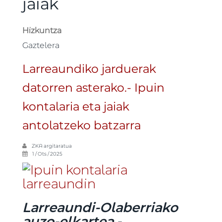
jaiak
Hizkuntza
Gaztelera
Larreaundiko jarduerak
datorren asterako.- Ipuin
kontalaria eta jaiak
antolatzeko batzarra
ZKA
argitaratua
1 / Ots / 2025
Larreaundi-Olaberriako
auzo-elkartea.-