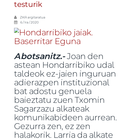
testurik
ZKA
argitaratua
6 / Ira / 2020
Abotsanitz.-
Joan den
astean Hondarribiko udal
taldeok ez-jaien inguruan
adierazpen instituzional
bat adostu genuela
baieztatu zuen Txomin
Sagarzazu alkateak
komunikabideen aurrean.
Gezurra zen, ez zen
halakorik. Larria da alkate