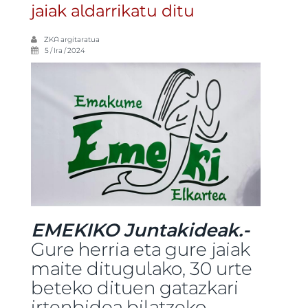
jaiak aldarrikatu ditu
ZKA
argitaratua
5 / Ira / 2024
EMEKIKO Juntakideak.-
Gure herria eta gure jaiak
maite ditugulako, 30 urte
beteko dituen gatazkari
irtenbidea bilatzeko