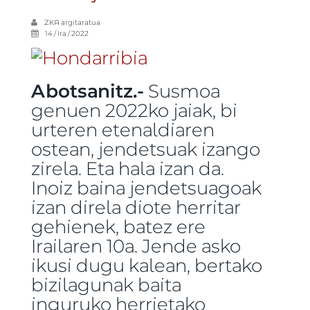
ZKA
argitaratua
14 / Ira / 2022
Abotsanitz.-
Susmoa
genuen 2022ko jaiak, bi
urteren etenaldiaren
ostean, jendetsuak izango
zirela. Eta hala izan da.
Inoiz baina jendetsuagoak
izan direla diote herritar
gehienek, batez ere
Irailaren 10a. Jende asko
ikusi dugu kalean, bertako
bizilagunak baita
inguruko herrietako