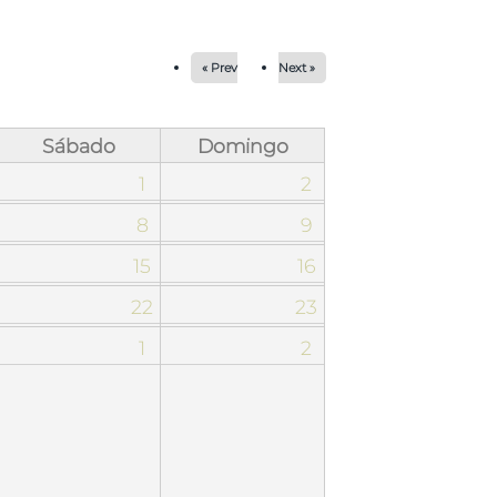
« Prev
Next »
Sábado
Domingo
1
2
8
9
15
16
22
23
1
2