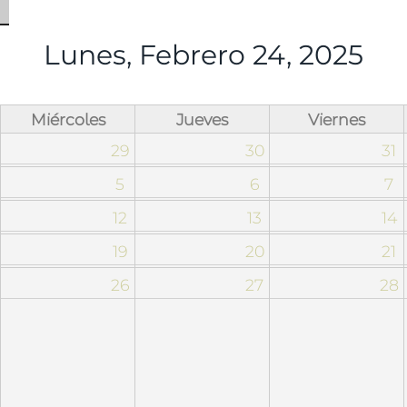
Lunes, Febrero 24, 2025
Miércoles
Jueves
Viernes
29
30
31
5
6
7
12
13
14
19
20
21
26
27
28