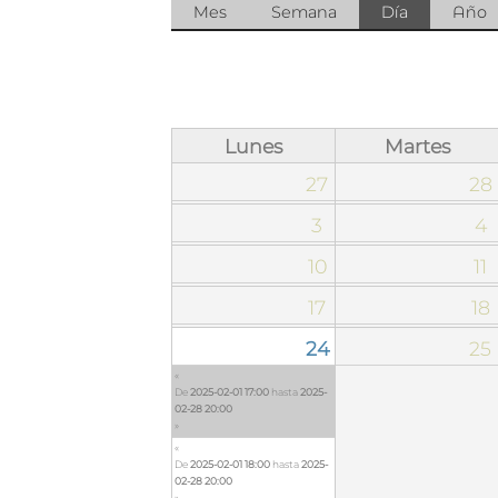
Solapas principales
Mes
Semana
Día
(solapa
Año
activa)
Lunes
Martes
27
28
3
4
10
11
17
18
24
25
«
De
2025-02-01 17:00
hasta
2025-
02-28 20:00
»
«
De
2025-02-01 18:00
hasta
2025-
02-28 20:00
»