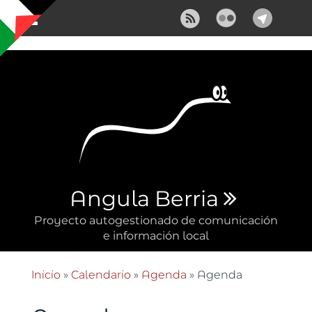
Pasar al contenido principal
Angula Berria
Proyecto autogestionado de comunicación
e información local
Inicio
»
Calendario
»
Agenda
» Agenda
Se encuentra usted aquí