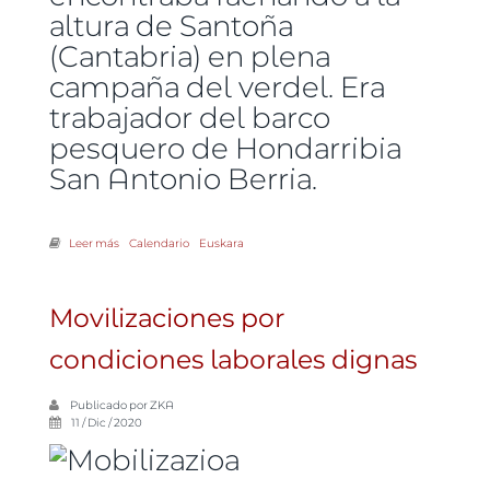
altura de Santoña
(Cantabria) en plena
campaña del verdel. Era
trabajador del barco
pesquero de Hondarribia
San Antonio Berria.
Leer más
sobre LAB denuncia que las condiciones laborales se encuentran
Calendario
Euskara
tras los accidentes laborales no traumáticos
Movilizaciones por
condiciones laborales dignas
Publicado por
ZKA
11 / Dic / 2020