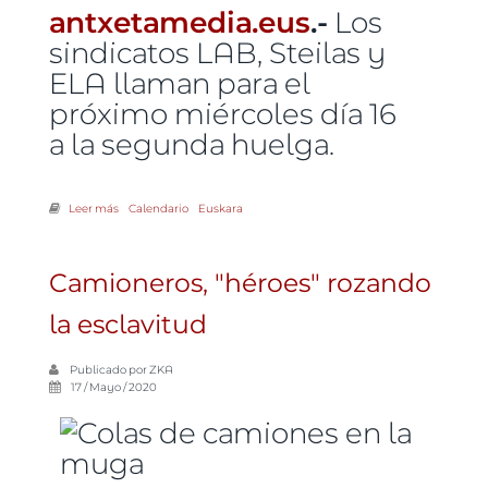
antxetamedia.eus
.-
Los
sindicatos LAB, Steilas y
ELA llaman para el
próximo miércoles día 16
a la segunda huelga.
Leer más
sobre Movilizaciones por condiciones laborales dignas
Calendario
Euskara
Camioneros, "héroes" rozando
la esclavitud
Publicado por
ZKA
17 / Mayo / 2020