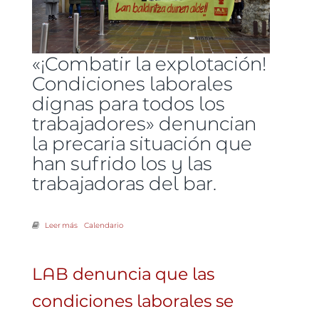
«¡Combatir la explotación!
Condiciones laborales
dignas para todos los
trabajadores» denuncian
la precaria situación que
han sufrido los y las
trabajadoras del bar.
Leer más
sobre Concentración frente al bar Senra de Hondarribia
Calendario
LAB denuncia que las
condiciones laborales se