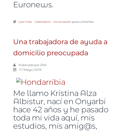
Euronews.
Leer más
sobre Camioneros, "héroes" rozando la esclavitud
Calendario
Inicie sesión
para comentar
Una trabajadora de ayuda a
domicilio preocupada
Publicado por
ZKA
17 / Mayo / 2019
Me llamo Kristina Alza
Albistur, nací en Onyarbi
hace 42 años y he pasado
toda mi vida aquí, mis
estudios, mis amig@s,