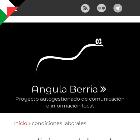
Pasar al contenido principal
Angula Berria
Proyecto autogestionado de comunicación
e información local
Inicio
» condiciones laborales
Se encuentra usted aquí