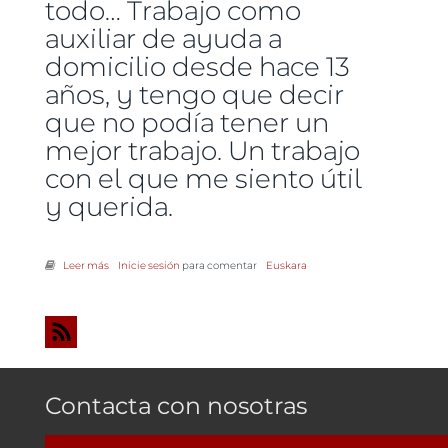
todo… Trabajo como
auxiliar de ayuda a
domicilio desde hace 13
años, y tengo que decir
que no podía tener un
mejor trabajo. Un trabajo
con el que me siento útil
y querida.
Leer más
sobre Una trabajadora de ayuda a domicilio preocupada
Inicie sesión
para comentar
Euskara
Contacta con nosotras