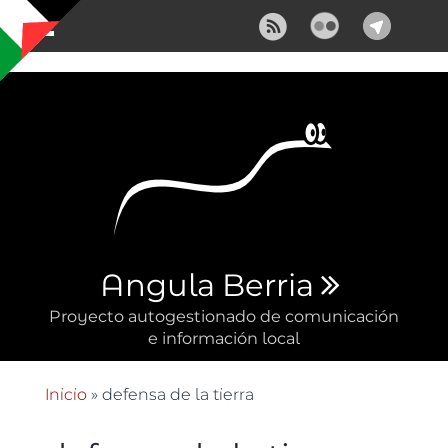
Pasar al contenido principal
Angula Berria
Proyecto autogestionado de comunicación
e información local
Inicio
» defensa de la tierra
Se encuentra usted aquí