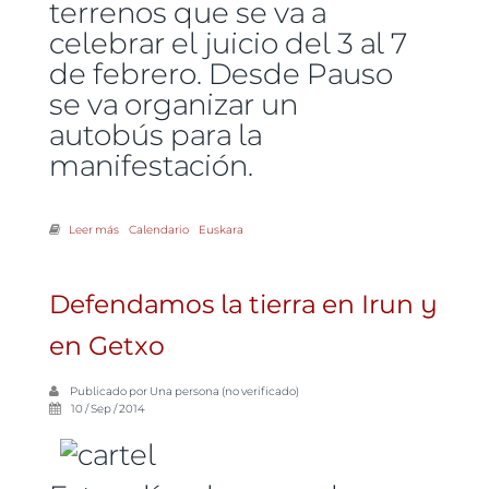
terrenos que se va a
celebrar el juicio del 3 al 7
de febrero. Desde Pauso
se va organizar un
autobús para la
manifestación.
Leer más
sobre Autobús desde Pausu a Iruña a la manifestación nacional en
Calendario
Euskara
defensa de la tierra y contra la criminalización
Defendamos la tierra en Irun y
en Getxo
Publicado por
Una persona (no verificado)
10 / Sep / 2014