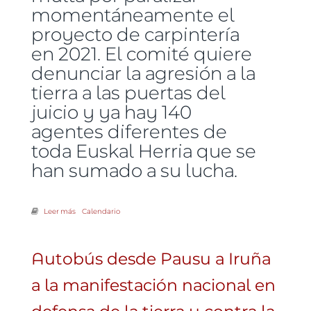
momentáneamente el
proyecto de carpintería
en 2021. El comité quiere
denunciar la agresión a la
tierra a las puertas del
juicio y ya hay 140
agentes diferentes de
toda Euskal Herria que se
han sumado a su lucha.
Leer más
sobre "La tierra nos grita. Esto no es contra siete personas, es el
Calendario
medio de castigar a un pueblo»
Autobús desde Pausu a Iruña
a la manifestación nacional en