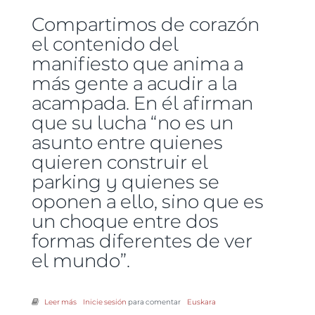
Compartimos de corazón
el contenido del
manifiesto que anima a
más gente a acudir a la
acampada. En él afirman
que su lucha “no es un
asunto entre quienes
quieren construir el
parking y quienes se
oponen a ello, sino que es
un choque entre dos
formas diferentes de ver
el mundo”.
Leer más
sobre Defendamos la tierra en Irun y en Getxo
Inicie sesión
para comentar
Euskara