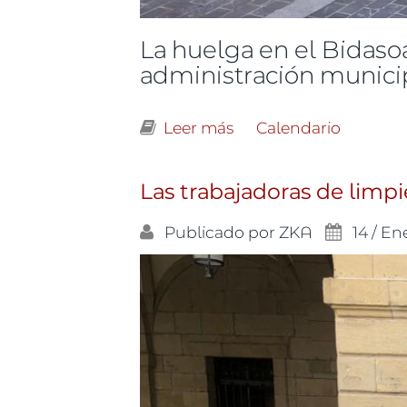
La huelga en el Bidasoa
administración municip
Leer más
sobre Hoy, huelga de l
Calendario
Las trabajadoras de limp
Publicado por
ZKA
14 / En