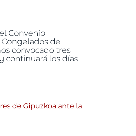
 el Convenio
y Congelados de
mos convocado tres
 continuará los días
 de Gipuzkoa los días 1, 5 y 7 de diciembre por el
res de Gipuzkoa ante la