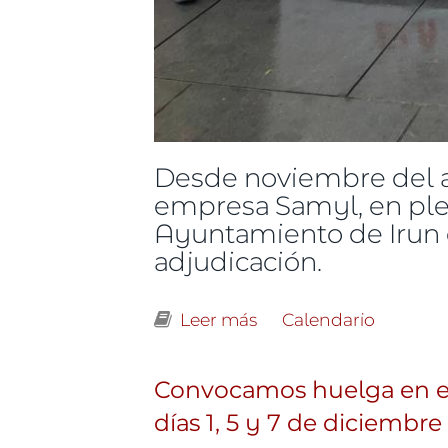
Desde noviembre del añ
empresa Samyl, en plen
Ayuntamiento de Irun 
adjudicación.
Leer más
sobre Las trabajadora
Calendario
Convocamos huelga en el
días 1, 5 y 7 de diciembr