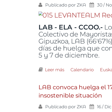
Publicado por
ZKA
30 / No
LAB - ELA - CCOO.-
Lo
Colectivo de Mayorist
Gipuzkoa, LAB (66'67%
días de huelga que com
5 y 7 de diciembre.
Leer más
sobre Convocamos huel
Calendario
Eusk
mantenimiento del po
LAB convoca huelga el 17
insostenible situación
Publicado por
ZKA
16 / Dic