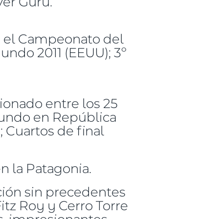
er Guru.
n el Campeonato del
undo 2011 (EEUU); 3º
onado entre los 25
Mundo en República
 Cuartos de final
n la Patagonia.
ción sin precedentes
tz Roy y Cerro Torre
s, impresionantes