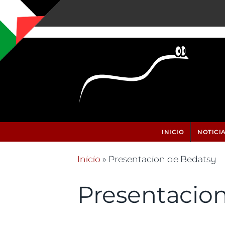
Pasar al contenido principal
INICIO
NOTICI
Inicio
» Presentacion de Bedatsy
Se encuentra usted aquí
Presentacio