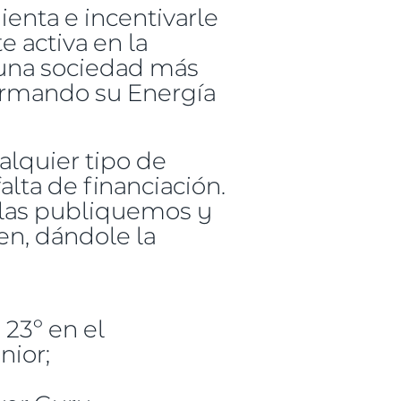
ienta e incentivarle
e activa en la
 una sociedad más
formando su Energía
lquier tipo de
lta de financiación.
 las publiquemos y
en, dándole la
23º en el
nior;