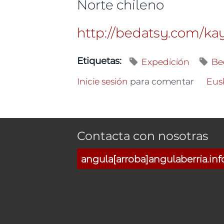
Norte chileno
http://bedatsy.com/ka
Expedición
Be
Etiquetas:
Inicie sesión
para comentar
Eus
Contacta con nosotras
angula[arroba]angulaberria.inf