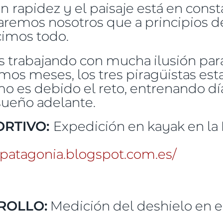
on rapidez y el paisaje está en con
remos nosotros que a principios de
ecimos todo.
 trabajando con mucha ilusión para
imos meses, los tres piragüistas es
o es debido el reto, entrenando día
 sueño adelante.
ORTIVO:
Expedición en kayak en la
kpatagonia.blogspot.com.es/
ROLLO:
Medición del deshielo en 