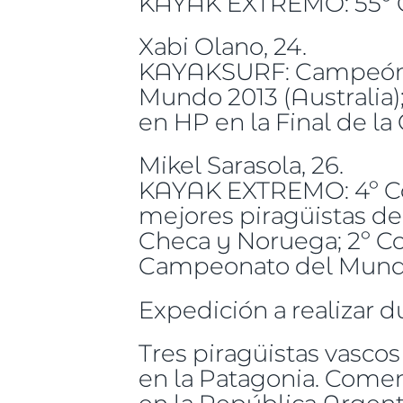
KAYAK EXTREMO: 55º C
Xabi Olano, 24.
KAYAKSURF: Campeón d
Mundo 2013 (Australia)
en HP en la Final de l
Mikel Sarasola, 26.
KAYAK EXTREMO: 4º Cop
mejores piragüistas d
Checa y Noruega; 2º Co
Campeonato del Mundo
Expedición a realizar d
Tres piragüistas vasco
en la Patagonia. Comen
en la República Argent