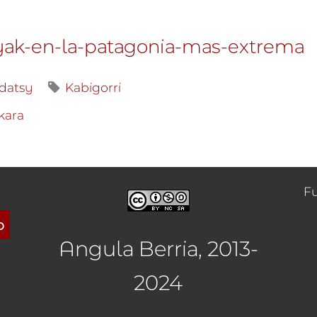
yak-en-la-patagonia-mas-extrema
datsy
Kabigorri
kara
F
o
Angula Berria, 2013-
2024