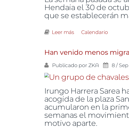
Hendaia el 30 de octub
que se establecerán más
Leer más
sobre "Abrir el puente
Calendario
Han venido menos migran
Publicado por
ZKA
8 / Sep
Irungo Harrera Sarea ha
acogida de la plaza San
acumularon en la prime
semanas el movimiento 
motivo aparte.