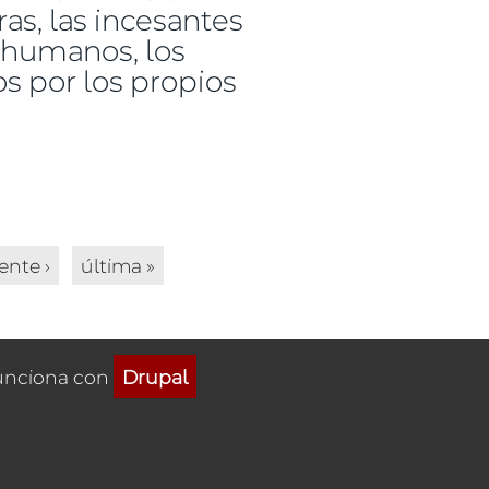
ras, las incesantes
s humanos, los
s por los propios
ente ›
última »
unciona con
Drupal