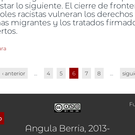
ar lo siguiente. El cierre de fronte
roles racistas vulneran los derecho
as migrantes y los tratados firmado
rtos.
as. Construir la solidaridad
ara
‹ anterior
…
4
5
6
7
8
…
sigui
F
o
Angula Berria, 2013-