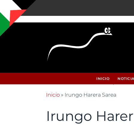
Pasar al contenido principal
INICIO
NOTICI
Inicio
» Irungo Harera Sarea
Se encuentra usted aquí
Irungo Harer