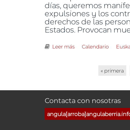
días, queremos manifest
expulsiones y los cont
derechos de las person
Estados. Provocan mue
Leer más
sobre Abrir las fronter
Calendario
Eusk
Páginas
« primera
Contacta con nosotras
angula[arroba]angulaberria.inf