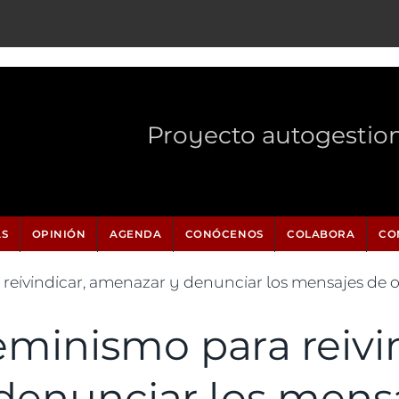
Proyecto autogestio
AS
OPINIÓN
AGENDA
CONÓCENOS
COLABORA
CO
reivindicar, amenazar y denunciar los mensajes de 
eminismo para reivin
denunciar los mensa