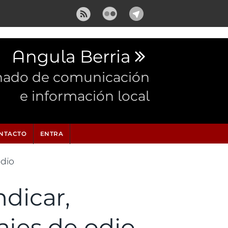
Angula Berria
nado de comunicación
e información local
NTACTO
ENTRA
odio
dicar,
jes de odio