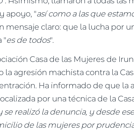
o
". Asimismo, llamaron a todas las 
y apoyo, "
así como a las que estamo
Un mensaje claro: que la lucha por u
 "
es de todos
".
ciación Casa de las Mujeres de Irun,
 la agresión machista contra la Cas
centración. Ha informado de que la
localizada por una técnica de la Casa
za y se realizó la denuncia, y desd
micilio de las mujeres por prudenci