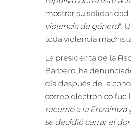
repulsa contra este act
mostrar su solidaridad 
violencia de género
". 
toda violencia machista
La presidenta de la Aso
Barbero, ha denunciado
día después de la con
correo electrónico fue 
recurrió a la Ertzaint
se decidió cerrar el do