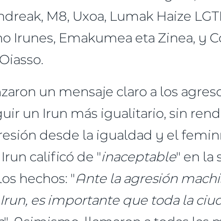
ndreak, M8, Uxoa, Lumak Haize LGT
no Irunes, Emakumea eta Zinea, y 
Oiasso.
nzaron un mensaje claro a los agres
ir un Irun más igualitario, sin rend
esión desde la igualdad y el femin
run calificó de "
inaceptable
" en la
los hechos: "
Ante la agresión machis
 Irun, es importante que toda la ci