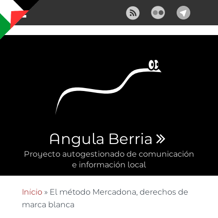
Pasar al contenido principal
Angula Berria
Proyecto autogestionado de comunicación
e información local
Inicio
» El método Mercadona, derechos de
Se encuentra usted aquí
marca blanca