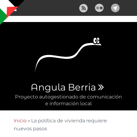
Pasar al contenido principal
Angula Berria
Proyecto autogestionado de comunicación
e información local
Inicio
» La política de vivienda requiere
Se encuentra usted aquí
nuevos pasos