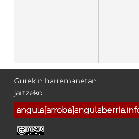
Gurekin harremanetan
jartzeko
angula[arroba]angulaberria.inf