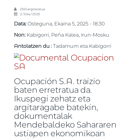
ZKA
argitaratua
2 / Eka / 2025
Data:
Osteguna, Ekaina 5, 2025 - 18:30
Non:
Kabigorri, Peña Kalea, Irun-Mosku
Antolatzen du :
Tadamum eta Kabigorri
Ocupación S.A. traizio
baten erretratua da.
Ikuspegi zehatz eta
argitaragabe batekin,
dokumentalak
Mendebaldeko Sahararen
ustiapen ekonomikoan