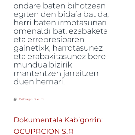
ondare baten bihotzean
egiten den bidaia bat da,
herri baten irmotasunari
omenaldi bat, ezabaketa
eta errepresioaren
gainetixk, harrotasunez
eta erabakitasunez bere
mundua bizirik
mantentzen jarraitzen
duen herriari.
Gehiago irakurri
Agnès Biscaichipyk zuzendutako INARUMEN
dokumentalaren estreinaldia. Kanaldudek ekoiztu
dokumentala -ri buruz
Dokumentala Kabigorrin:
OCUPACION S.A