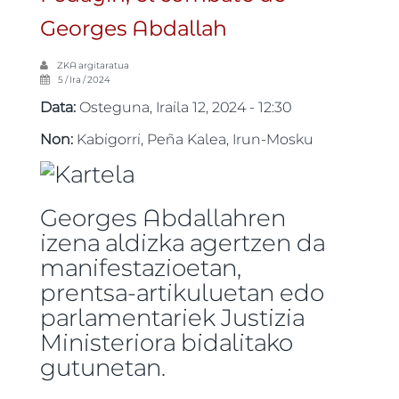
Georges Abdallah
ZKA
argitaratua
5 / Ira / 2024
Data:
Osteguna, Iraila 12, 2024 - 12:30
Non:
Kabigorri, Peña Kalea, Irun-Mosku
Georges Abdallahren
izena aldizka agertzen da
manifestazioetan,
prentsa-artikuluetan edo
parlamentariek Justizia
Ministeriora bidalitako
gutunetan.