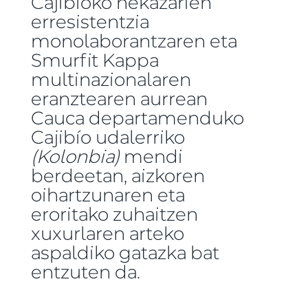
Cajibíoko nekazarien
erresistentzia
monolaborantzaren eta
Smurfit Kappa
multinazionalaren
eranztearen aurrean
Cauca departamenduko
Cajibío udalerriko
(Kolonbia)
mendi
berdeetan, aizkoren
oihartzunaren eta
eroritako zuhaitzen
xuxurlaren arteko
aspaldiko gatazka bat
entzuten da.