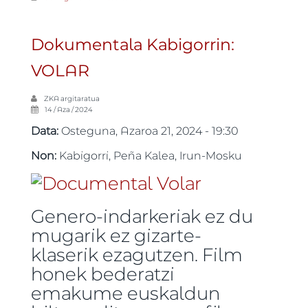
Dokumentala Kabigorrin:
VOLAR
ZKA
argitaratua
14 / Aza / 2024
Data:
Osteguna, Azaroa 21, 2024 - 19:30
Non:
Kabigorri, Peña Kalea, Irun-Mosku
Genero-indarkeriak ez du
mugarik ez gizarte-
klaserik ezagutzen. Film
honek bederatzi
emakume euskaldun