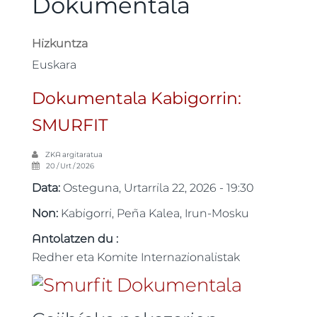
Dokumentala
Hizkuntza
Euskara
Dokumentala Kabigorrin:
SMURFIT
ZKA
argitaratua
20 / Urt / 2026
Data:
Osteguna, Urtarrila 22, 2026 - 19:30
Non:
Kabigorri, Peña Kalea, Irun-Mosku
Antolatzen du :
Redher eta Komite Internazionalistak