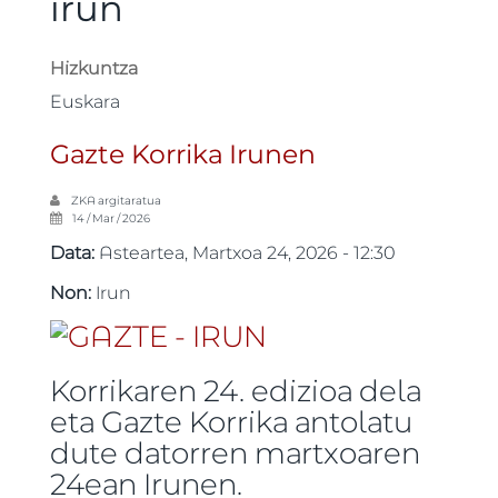
irun
Hizkuntza
Euskara
Gazte Korrika Irunen
ZKA
argitaratua
14 / Mar / 2026
Data:
Asteartea, Martxoa 24, 2026 - 12:30
Non:
Irun
Korrikaren 24. edizioa dela
eta Gazte Korrika antolatu
dute datorren martxoaren
24ean Irunen.