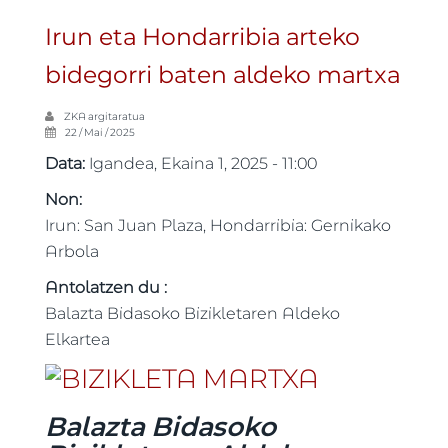
Irun eta Hondarribia arteko
bidegorri baten aldeko martxa
ZKA
argitaratua
22 / Mai / 2025
Data:
Igandea, Ekaina 1, 2025 - 11:00
Non:
Irun: San Juan Plaza, Hondarribia: Gernikako
Arbola
Antolatzen du :
Balazta Bidasoko Bizikletaren Aldeko
Elkartea
Balazta Bidasoko