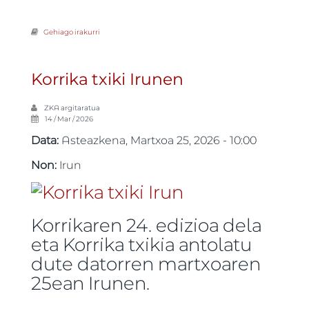
Gehiago irakurri
Gazte Korrika Irunen -ri buruz
Korrika txiki Irunen
ZKA
argitaratua
14 / Mar / 2026
Data:
Asteazkena, Martxoa 25, 2026 - 10:00
Non:
Irun
Korrikaren 24. edizioa dela
eta Korrika txikia antolatu
dute datorren martxoaren
25ean Irunen.