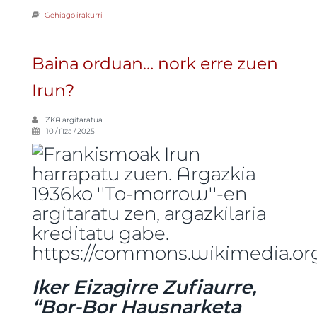
Gehiago irakurri
Korrika txiki Irunen -ri buruz
Baina orduan… nork erre zuen
Irun?
ZKA
argitaratua
10 / Aza / 2025
Iker Eizagirre Zufiaurre,
“Bor-Bor Hausnarketa