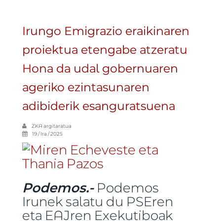
eskualdean -ri buruz
Irungo Emigrazio eraikinaren
proiektua etengabe atzeratu
Hona da udal gobernuaren
ageriko ezintasunaren
adibiderik esanguratsuena
ZKA
argitaratua
19 / Ira / 2025
Podemos.-
Podemos
Irunek salatu du PSEren
eta EAJren Exekutiboak