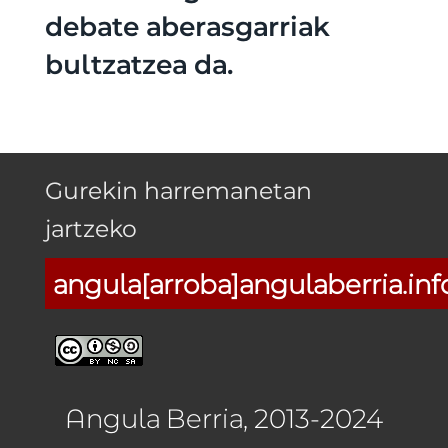
debate aberasgarriak
bultzatzea da.
Gurekin harremanetan
jartzeko
angula[arroba]angulaberria.inf
Angula Berria, 2013-2024