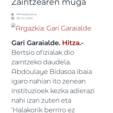
Zaintzearen muga
ZKA
argitaratua
28 / Urr / 2021
Gari Garaialde.
Hitza
.-
Bertsio ofizialak dio
zaintzeko daudela.
Abdoulaye Bidasoa ibaia
igaro nahian ito zenean
instituzioek kezka adierazi
nahi izan zuten eta
’Halakorik berriro ez