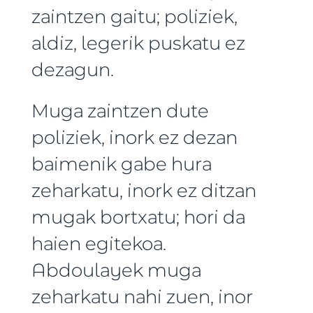
zaintzen gaitu; poliziek,
aldiz, legerik puskatu ez
dezagun.
Muga zaintzen dute
poliziek, inork ez dezan
baimenik gabe hura
zeharkatu, inork ez ditzan
mugak bortxatu; hori da
haien egitekoa.
Abdoulayek muga
zeharkatu nahi zuen, inor