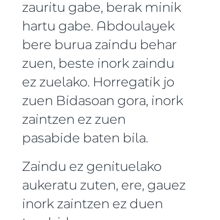
zauritu gabe, berak minik
hartu gabe. Abdoulayek
bere burua zaindu behar
zuen, beste inork zaindu
ez zuelako. Horregatik jo
zuen Bidasoan gora, inork
zaintzen ez zuen
pasabide baten bila.
Zaindu ez genituelako
aukeratu zuten, ere, gauez
inork zaintzen ez duen