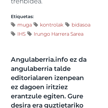
trenbidea.
Etiquetas:
muga
kontrolak
bidasoa
IHS
Irungo Harrera Sarea
Angulaberria.info ez da
angulaberria talde
editorialaren izenpean
ez dagoen iritziez
erantzule egiten. Gure
desira era guztietariko