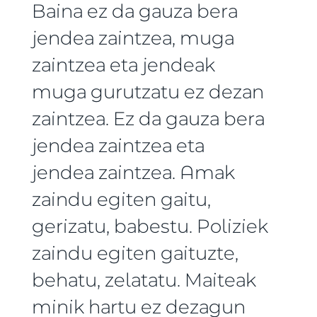
Baina ez da gauza bera
jendea zaintzea, muga
zaintzea eta jendeak
muga gurutzatu ez dezan
zaintzea. Ez da gauza bera
jendea zaintzea eta
jendea zaintzea. Amak
zaindu egiten gaitu,
gerizatu, babestu. Poliziek
zaindu egiten gaituzte,
behatu, zelatatu. Maiteak
minik hartu ez dezagun