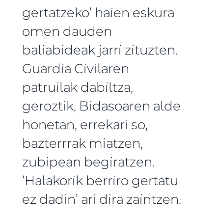
gertatzeko’ haien eskura
omen dauden
baliabideak jarri zituzten.
Guardia Civilaren
patruilak dabiltza,
geroztik, Bidasoaren alde
honetan, errekari so,
bazterrrak miatzen,
zubipean begiratzen.
‘Halakorik berriro gertatu
ez dadin’ ari dira zaintzen.