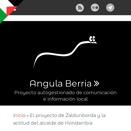
Pasar al contenido principal
Angula Berria
Proyecto autogestionado de comunicación
e información local
Inicio
» El proyecto de Zaldunborda y la
Se encuentra usted aquí
actitud del alcalde de Hondarribia