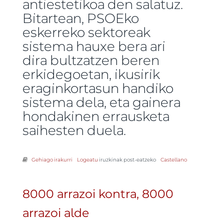
antiestetikoa den salatuz.
Bitartean, PSOEko
eskerreko sektoreak
sistema hauxe bera ari
dira bultzatzen beren
erkidegoetan, ikusirik
eraginkortasun handiko
sistema dela, eta gainera
hondakinen errausketa
saihesten duela.
Gehiago irakurri
Pasaia: Ingurumena, birziklapena kameleoiak eta 2013
Logeatu
iruzkinak post-eatzeko
Castellano
PSOEko -ri buruz
8000 arrazoi kontra, 8000
arrazoi alde