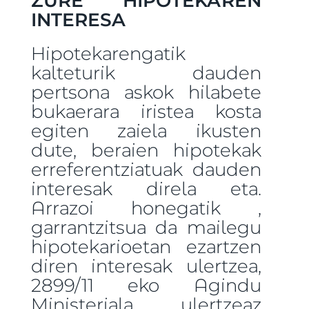
INTERESA
Hipotekarengatik
kalteturik dauden
pertsona askok hilabete
bukaerara iristea kosta
egiten zaiela ikusten
dute, beraien hipotekak
erreferentziatuak dauden
interesak direla eta.
Arrazoi honegatik ,
garrantzitsua da mailegu
hipotekarioetan ezartzen
diren interesak ulertzea,
2899/11 eko Agindu
Ministeriala ulertzeaz