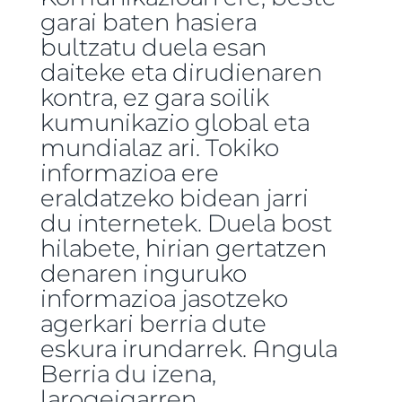
garai baten hasiera
bultzatu duela esan
daiteke eta dirudienaren
kontra, ez gara soilik
kumunikazio global eta
mundialaz ari. Tokiko
informazioa ere
eraldatzeko bidean jarri
du internetek. Duela bost
hilabete, hirian gertatzen
denaren inguruko
informazioa jasotzeko
agerkari berria dute
eskura irundarrek. Angula
Berria du izena,
larogeigarren