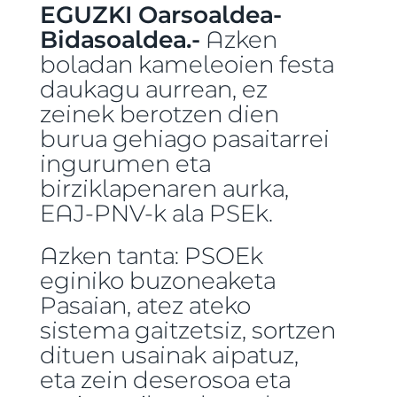
EGUZKI Oarsoaldea-
Bidasoaldea.-
Azken
boladan kameleoien festa
daukagu aurrean, ez
zeinek berotzen dien
burua gehiago pasaitarrei
ingurumen eta
birziklapenaren aurka,
EAJ-PNV-k ala PSEk.
Azken tanta: PSOEk
eginiko buzoneaketa
Pasaian, atez ateko
sistema gaitzetsiz, sortzen
dituen usainak aipatuz,
eta zein deserosoa eta