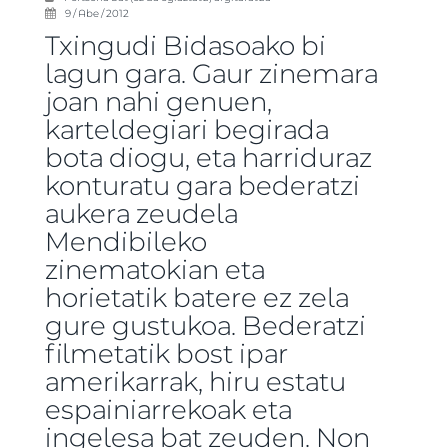
9 / Abe / 2012
Txingudi Bidasoako bi
lagun gara. Gaur zinemara
joan nahi genuen,
karteldegiari begirada
bota diogu, eta harriduraz
konturatu gara bederatzi
aukera zeudela
Mendibileko
zinematokian eta
horietatik batere ez zela
gure gustukoa. Bederatzi
filmetatik bost ipar
amerikarrak, hiru estatu
espainiarrekoak eta
ingelesa bat zeuden. Non