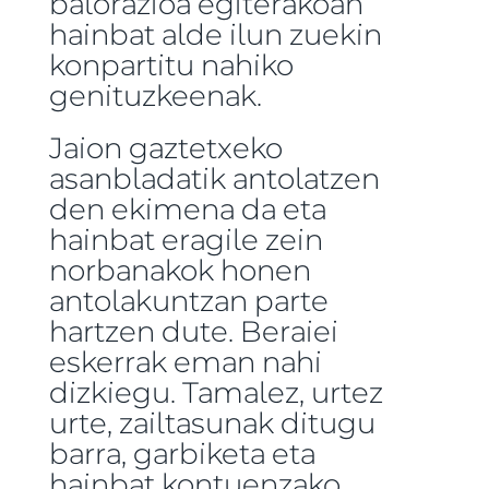
balorazioa egiterakoan
hainbat alde ilun zuekin
konpartitu nahiko
genituzkeenak.
Jaion gaztetxeko
asanbladatik antolatzen
den ekimena da eta
hainbat eragile zein
norbanakok honen
antolakuntzan parte
hartzen dute. Beraiei
eskerrak eman nahi
dizkiegu. Tamalez, urtez
urte, zailtasunak ditugu
barra, garbiketa eta
hainbat kontuenzako