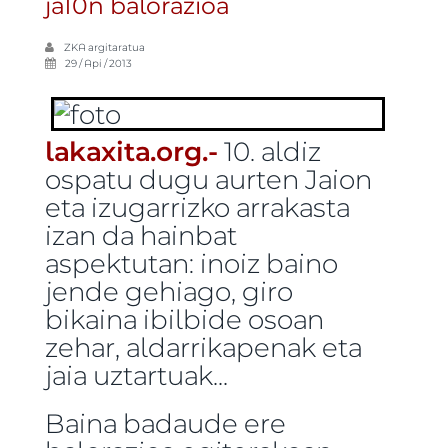
ja10n balorazioa
ZKA
argitaratua
29 / Api / 2013
lakaxita.org.-
10. aldiz
ospatu dugu aurten Jaion
eta izugarrizko arrakasta
izan da hainbat
aspektutan: inoiz baino
jende gehiago, giro
bikaina ibilbide osoan
zehar, aldarrikapenak eta
jaia uztartuak...
Baina badaude ere