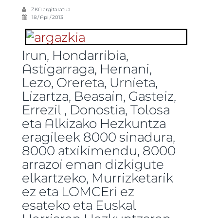
ZKA
argitaratua
18 / Api / 2013
Irun, Hondarribia,
Astigarraga, Hernani,
Lezo, Orereta, Urnieta,
Lizartza, Beasain, Gasteiz,
Errezil , Donostia, Tolosa
eta Alkizako Hezkuntza
eragileek 8000 sinadura,
8000 atxikimendu, 8000
arrazoi eman dizkigute
elkartzeko, Murrizketarik
ez eta LOMCEri ez
esateko eta Euskal