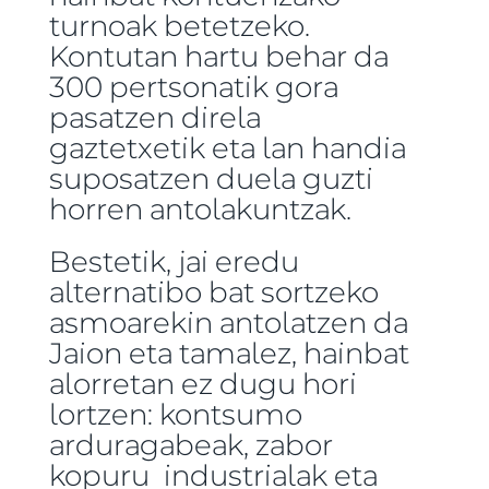
turnoak betetzeko.
Kontutan hartu behar da
300 pertsonatik gora
pasatzen direla
gaztetxetik eta lan handia
suposatzen duela guzti
horren antolakuntzak.
Bestetik, jai eredu
alternatibo bat sortzeko
asmoarekin antolatzen da
Jaion eta tamalez, hainbat
alorretan ez dugu hori
lortzen: kontsumo
arduragabeak, zabor
kopuru industrialak eta