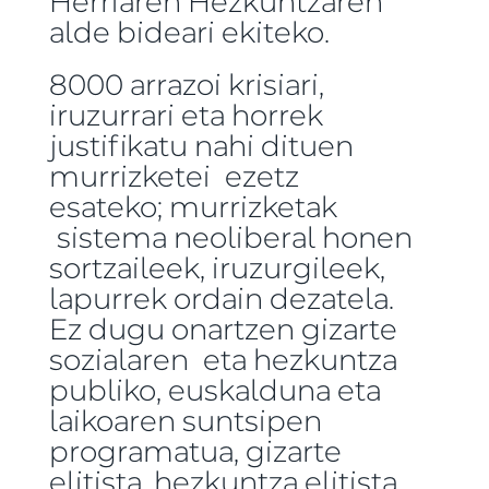
Herriaren Hezkuntzaren
alde bideari ekiteko.
8000 arrazoi krisiari,
iruzurrari eta horrek
justifikatu nahi dituen
murrizketei ezetz
esateko; murrizketak
sistema neoliberal honen
sortzaileek, iruzurgileek,
lapurrek ordain dezatela.
Ez dugu onartzen gizarte
sozialaren eta hezkuntza
publiko, euskalduna eta
laikoaren suntsipen
programatua, gizarte
elitista, hezkuntza elitista,