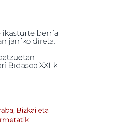
 ikasturte berria
 jarriko direla.
batzuetan
ri Bidasoa XXI-k
ako adierezpenei erantzuna -ri buruz
aba, Bizkai eta
ormetatik