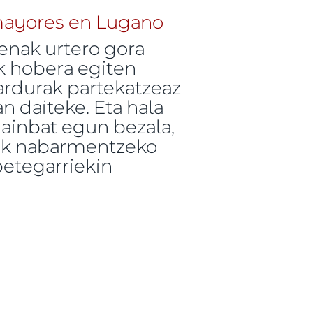
enak urtero gora
ak hobera egiten
 ardurak partekatzeaz
n daiteke. Eta hala
ainbat egun bezala,
uak nabarmentzeko
-betegarriekin