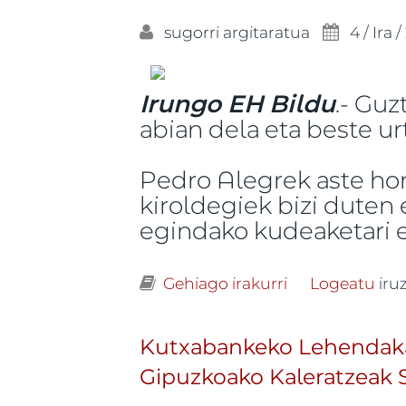
sugorri
argitaratua
4 / Ira /
Irungo EH Bildu
.- Guz
abian dela eta beste ur
Pedro Alegrek aste ho
kiroldegiek bizi duten 
egindako kudeaketari e
Gehiago irakurri
Kiroldegietako
Logeatu
iru
Kutxabankeko Lehendakari 
Gipuzkoako Kaleratzeak 