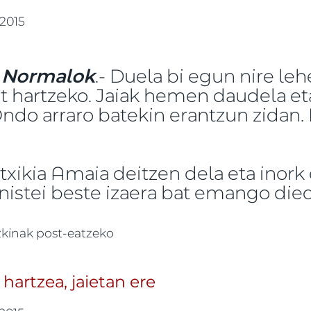
 2015
 Normalok
.- Duela bi egun nire le
at hartzeko. Jaiak hemen daudela et
ndo arraro batekin erantzun zidan. 
txikia Amaia deitzen dela eta inork 
istei beste izaera bat emango died
dien bezain polita -ri buruz
zkinak post-eatzeko
hartzea, jaietan ere