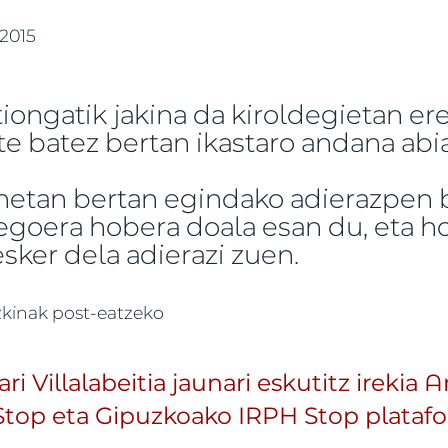
 2015
tiongatik jakina da kiroldegietan ere
te batez bertan ikastaro andana abian
netan bertan egindako adierazpen 
egoera hobera doala esan du, eta ho
sker dela adierazi zuen.
 kudeaketaren inguruan kiroletako delegatuak egind
zkinak post-eatzeko
Villalabeitia jaunari eskutitz irekia Ar
Stop eta Gipuzkoako IRPH Stop plataf