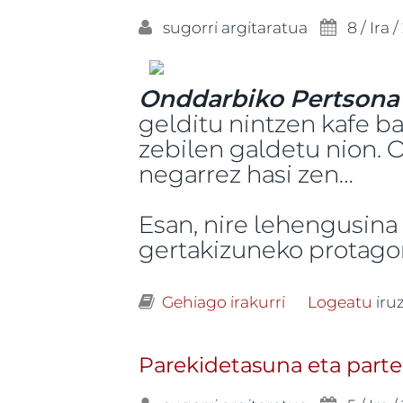
sugorri
argitaratua
8 / Ira /
Onddarbiko Pertsona
gelditu nintzen kafe b
zebilen galdetu nion. O
negarrez hasi zen…
Esan, nire lehengusina 
gertakizuneko protagon
Gehiago irakurri
Dena ez da diru
Logeatu
iru
Parekidetasuna eta parte 