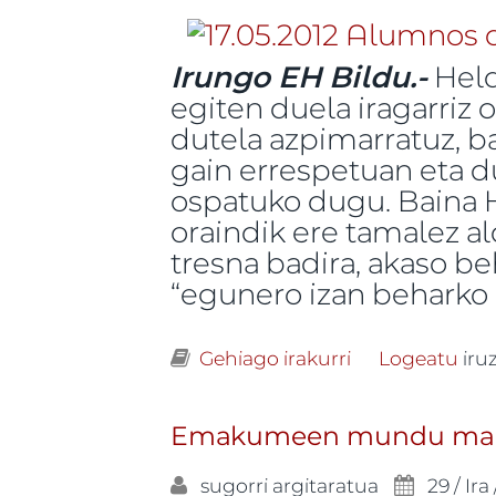
Irungo EH Bildu.-
Held
egiten duela iragarriz
dutela azpimarratuz, b
gain errespetuan eta d
ospatuko dugu. Baina 
oraindik ere tamalez 
tresna badira, akaso be
“egunero izan beharko
Gehiago irakurri
Urriak 1, Heldu
Logeatu
iru
Emakumeen mundu mart
sugorri
argitaratua
29 / Ira