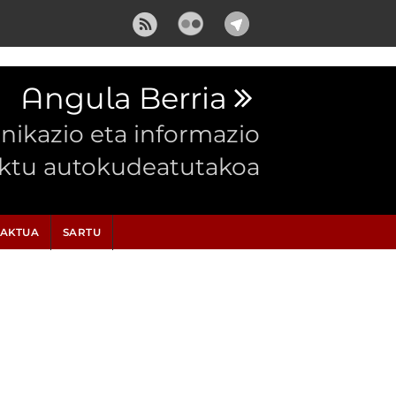
Angula Berria
ikazio eta informazio
ektu autokudeatutakoa
AKTUA
SARTU