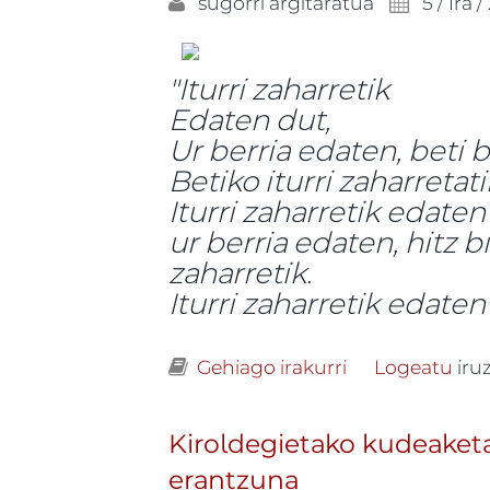
sugorri
argitaratua
5 / Ira /
"Iturri zaharretik
Edaten dut,
Ur berria edaten, beti 
Betiko iturri zaharretati
Iturri zaharretik edate
ur berria edaten, hitz b
zaharretik.
Iturri zaharretik edaten
Gehiago irakurri
Parekidetasuna 
Logeatu
iru
Kiroldegietako kudeaket
erantzuna