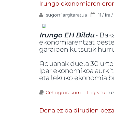
Irungo ekonomiaren eror
sugorri
argitaratua
11 / Ira 
Irungo EH Bildu
.- Bak
ekonomiarentzat beste 
garaipen kutsutik hurr
Aduanak duela 30 urte b
Ipar ekonomikoa aurkit
eta lekuko ekonomia bi
Gehiago irakurri
Irungo ekonomi
Logeatu
iru
Dena ez da dirudien beza