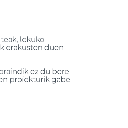
iteak, lekuko
eak erakusten duen
 oraindik ez du bere
en proiekturik gabe