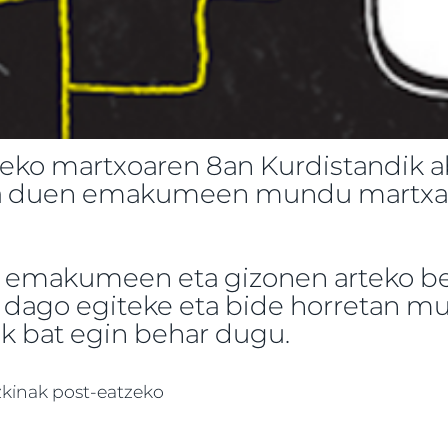
5eko martxoaren 8an Kurdistandik ab
a duen emakumeen mundu martxa b
e emakumeen eta gizonen arteko be
sko dago egiteke eta bide horretan 
 bat egin behar dugu.
du martxa Irunen -ri buruz
zkinak post-eatzeko