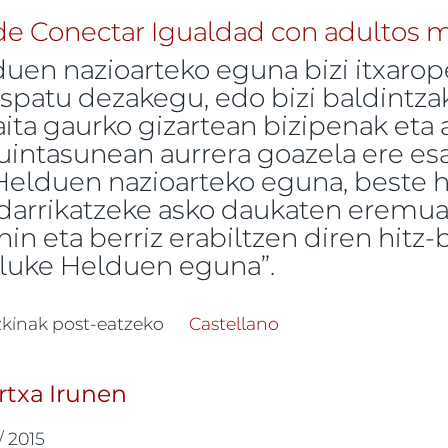
uen nazioarteko eguna bizi itxarop
 ospatu dezakegu, edo bizi baldintz
aita gaurko gizartean bizipenak eta
uintasunean aurrera goazela ere esa
Helduen nazioarteko eguna, beste h
aldarrikatzeke asko daukaten erem
hin eta berriz erabiltzen diren hitz
 luke Helduen eguna”.
en nazioarteko eguna -ri buruz
zkinak post-eatzeko
Castellano
xa Irunen
 / 2015