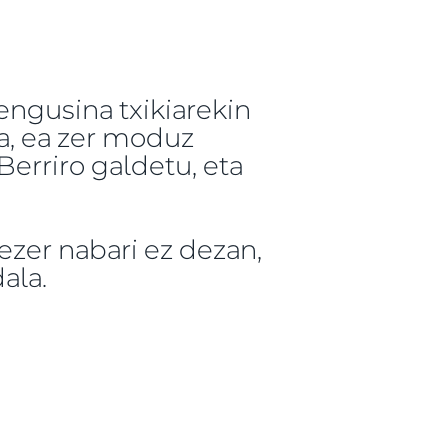
hengusina txikiarekin
a, ea zer moduz
Berriro galdetu, eta
ezer nabari ez dezan,
ala.