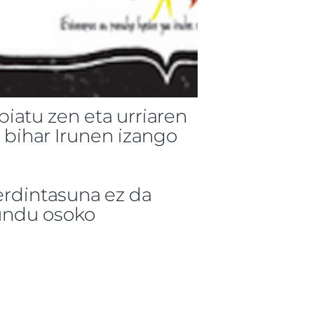
iatu zen eta urriaren
ihar Irunen izango
rdintasuna ez da
mundu osoko