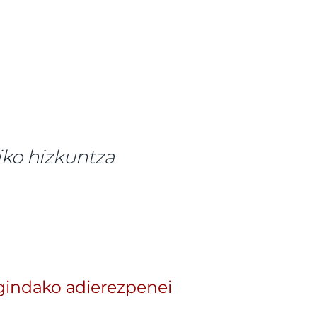
tiko hizkuntza
gindako adierezpenei