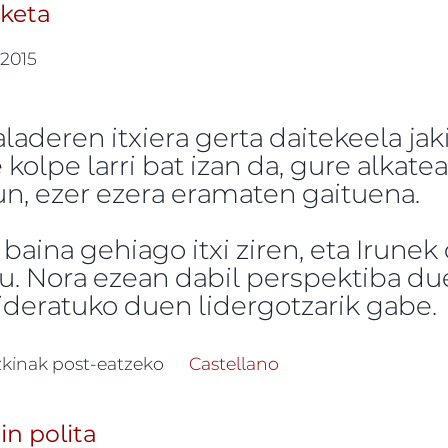
keta
/ 2015
aladeren itxiera gerta daitekeela jak
kolpe larri bat izan da, gure alkat
un, ezer ezera eramaten gaituena.
aina gehiago itxi ziren, eta Irunek
u. Nora ezean dabil perspektiba du
deratuko duen lidergotzarik gabe.
aren erorketa -ri buruz
zkinak post-eatzeko
Castellano
in polita