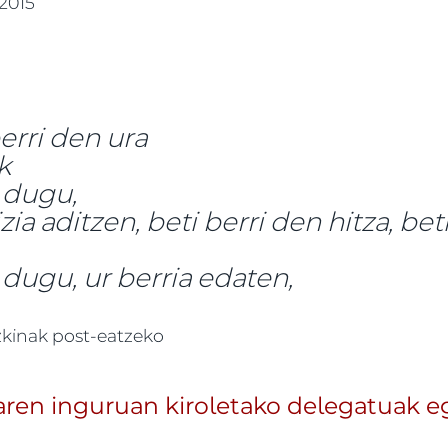
 2015
berri den ura
k
n dugu,
izia aditzen, beti berri den hitza, be
 dugu, ur berria edaten,
eta parte hartzea, jaietan ere -ri buruz
zkinak post-eatzeko
aren inguruan kiroletako delegatuak e