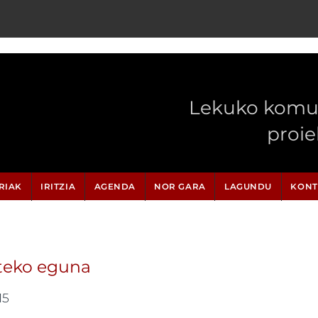
Lekuko komun
proi
RIAK
IRITZIA
AGENDA
NOR GARA
LAGUNDU
KONT
rteko eguna
15