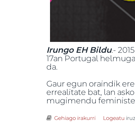
Irungo EH Bildu
.- 201
17an Portugal helmug
da.
Gaur egun oraindik er
errealitate bat, lan a
mugimendu feministek
Gehiago irakurri
Emakumeen mun
Logeatu
iru