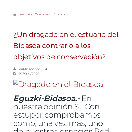
Leer más
sobre La organización ecologista Eguzki denuncia nuevamente el
Calendario
Euskara
riesgo de destrucción del patrimonio prehistórico en Jaizkibel
¿Un dragado en el estuario del
Bidasoa contrario a los
objetivos de conservación?
Publicado por
ZKA
19 / Sep / 2025
Eguzki-Bidasoa.-
En
nuestra opinión SÍ. Con
estupor comprobamos
como, una vez más, uno
de nuestros espacios Red