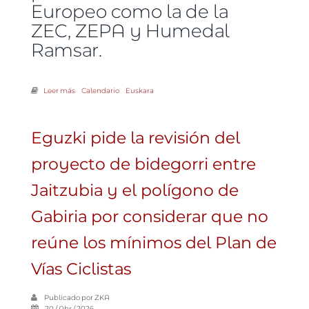
Europeo como la de la
ZEC, ZEPA y Humedal
Ramsar.
Leer más
sobre Eguzki solicita una intervención medioambiental más
Calendario
Euskara
ambiciosa en la marisma de Jaitzubia, aprovechando el proyecto
de la variante de Amute
Eguzki pide la revisión del
proyecto de bidegorri entre
Jaitzubia y el polígono de
Gabiria por considerar que no
reúne los mínimos del Plan de
Vías Ciclistas
Publicado por
ZKA
20 / Abr / 2026