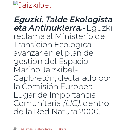
Eguzki, Talde Ekologista
eta Antinuklerra.-
Eguzki
reclama al Ministerio de
Transición Ecológica
avanzar en el plan de
gestión del Espacio
Marino Jaizkibel-
Capbretón, declarado por
la Comisión Europea
Lugar de Importancia
Comunitaria
(LIC)
, dentro
de la Red Natura 2000.
Leer más
sobre Eguzki reclama avanzar en el plan de gestión del Espacio
Calendario
Euskara
Marino Jaizkibel-Capbretón, incluido en la Red Natura 2000