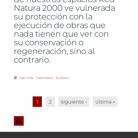
Natura 2000 ve vulnerada
su protección con la
ejecución de obras que
nada tienen que ver con
su conservación o
regeneración, sino al
contrario.
Leer más
sobre ¿Un dragado en el estuario del Bidasoa contrario a los
Calendario
Euskara
objetivos de conservación?
Páginas
1
2
siguiente ›
última »