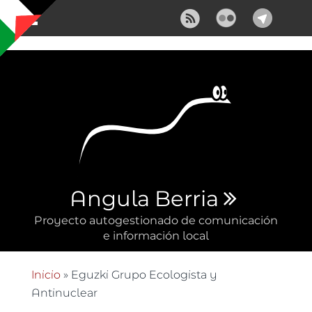
Pasar al contenido principal
Angula Berria
Proyecto autogestionado de comunicación
e información local
Inicio
» Eguzki Grupo Ecologista y
Se encuentra usted aquí
Antinuclear