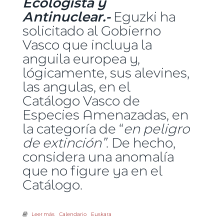
Ecologista y
Antinuclear.-
Eguzki ha
solicitado al Gobierno
Vasco que incluya la
anguila europea y,
lógicamente, sus alevines,
las angulas, en el
Catálogo Vasco de
Especies Amenazadas, en
la categoría de “
en peligro
de extinción”
. De hecho,
considera una anomalía
que no figure ya en el
Catálogo.
Leer más
sobre Eguzki solicita incluir la anguila en el Catálogo Vasco de
Calendario
Euskara
Especies Amenazadas