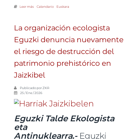
Leer más
sobre Una lectura crítica de la visita de la ministra Aagesen a
Calendario
Euskara
Txingudi, en el Día de los Humedales
La organización ecologista
Eguzki denuncia nuevamente
el riesgo de destrucción del
patrimonio prehistórico en
Jaizkibel
Publicado por
ZKA
25 / Ene / 2026
Eguzki Talde Ekologista
eta
Antinuklearra.-
Eguzki