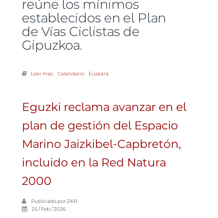
reúne los mínimos
establecidos en el Plan
de Vías Ciclistas de
Gipuzkoa.
Leer más
sobre Eguzki pide la revisión del proyecto de bidegorri entre
Calendario
Euskara
Jaitzubia y el polígono de Gabiria por considerar que no reúne los
mínimos del Plan de Vías Ciclistas
Eguzki reclama avanzar en el
plan de gestión del Espacio
Marino Jaizkibel-Capbretón,
incluido en la Red Natura
2000
Publicado por
ZKA
25 / Feb / 2026