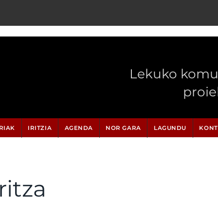
Lekuko komun
proi
RIAK
IRITZIA
AGENDA
NOR GARA
LAGUNDU
KONT
ritza