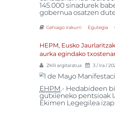
145.000 sinadurek babe
gobernua osatzen dute
Gehiago irakurri
Euskal Herriko
Egutegia
HEPM, Eusko Jaurlaritzak
aurka egindako txostena
ZKA
argitaratua
3 / Ira / 2
EHPM
.- Hedabideen bi
gutxieneko pentsioak l
Ekimen Legegilea izapi