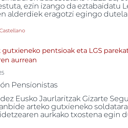
stuta, ezin izango da eztabaidatu L
n alderdiek eragotzi egingo dutela
 Mugimendu Pentsionistak LGS propio baten aldeko mo
Castellano
 gutxieneko pentsioak eta LGS parekat
ren aurrean
025
dez Eusko Jaurlaritzak Gizarte Seg
anbide arteko gutxieneko soldatara
detzearen aurkako txostena egin d