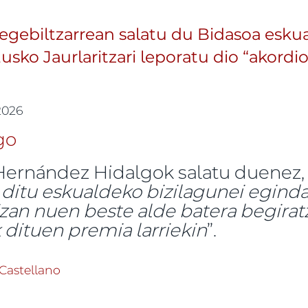
egebiltzarrean salatu du Bidasoa esk
Eusko Jaurlaritzari leporatu dio “akord
 2026
ernández Hidalgok salatu duenez, 
 ditu eskualdeko bizilagunei eginda
izan nuen beste alde batera begirat
dituen premia larriekin
”.
Uk Eusko Legebiltzarrean salatu du Bidasoa eskualde
Castellano
eporatu dio “akordioak eta promesak ez betetzea” -ri b