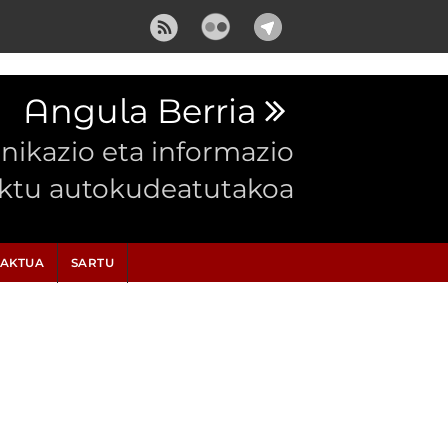
Angula Berria
ikazio eta informazio
ektu autokudeatutakoa
AKTUA
SARTU