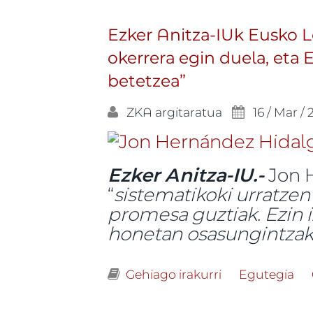
Ezker Anitza-IUk Eusko L
okerrera egin duela, eta 
betetzea”
ZKA
argitaratua
16 / Mar /
Ezker Anitza-IU.-
Jon H
“
sistematikoki urratzen
promesa guztiak. Ezin 
honetan osasungintzak 
Gehiago irakurri
Ezker Anitza-I
Egutegia
Jaurlaritzari l