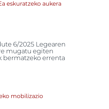
BEa eskuratzeko aukera
n dute 6/2025 Legearen
ere mugatu egiten
ak bermatzeko errenta
 eskuratzeko aukera mugatzeko hartu duen erabakia
eko mobilizazio