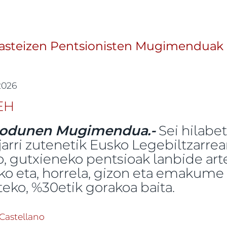
Gasteizen Pentsionisten Mugimenduak 
 2026
siodunen Mugimendua.-
Sei hilabet
arri zutenetik Eusko Legebiltzarre
, gutxieneko pentsioak lanbide ar
ko eta, horrela, gizon eta emakum
teko, %30etik gorakoa baita.
azio bat Gasteizen Pentsionisten Mugimenduak “Eusk
Castellano