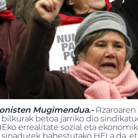
ionisten Mugimendua.-
Azaroaren 
bilkurak betoa jarriko dio sindikat
Eko errealitate sozial eta ekonomi
 sinadurek babestutako HELa da, e