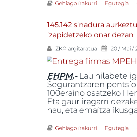
Gehiago irakurri
HEPM, Eusko Ja
Egutegia
aurrean -ri bur
145.142 sinadura aurkezt
izapidetzeko onar dezan
ZKA
argitaratua
20 / Mai /
EHPM
.-
Lau hilabete i
Segurantzaren pentsio 
100eraino osatzeko Her
Eta gaur iragarri deza
hau, eta emaitza ikusga
Gehiago irakurri
145.142 sinadur
Egutegia