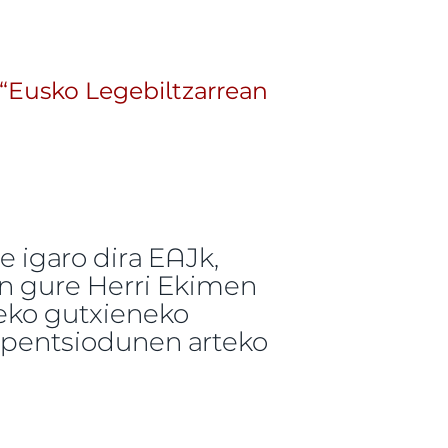
“Eusko Legebiltzarrean
e igaro dira EAJk,
an gure Herri Ekimen
teko gutxieneko
e pentsiodunen arteko
o Legebiltzarrean entzunak izateko” -ri buruz