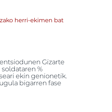
, hel izapidetzearen aurka egindako txostenaren
tzako herri-ekimen bat
pentsiodunen Gizarte
 soldataren %
eari ekin genionetik.
dugula bigarren fase
o herri-ekimen bat izapidetzeko onar dezan -ri buruz