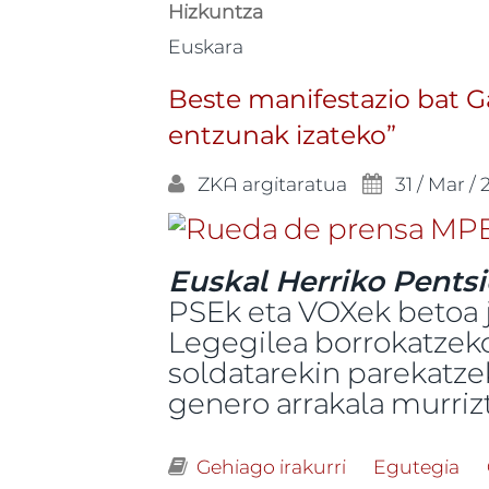
Hizkuntza
Euskara
Beste manifestazio bat 
entzunak izateko”
ZKA
argitaratua
31 / Mar /
Euskal Herriko Pent
PSEk eta VOXek betoa j
Legegilea borrokatzeko
soldatarekin parekatze
genero arrakala murriz
Gehiago irakurri
Beste manifest
Egutegia