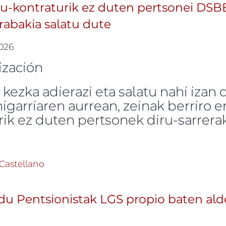
iru-kontraturik ez duten pertsonei DS
abakia salatu dute
2026
 kezka adierazi eta salatu nahi iza
garriaren aurrean, zeinak berriro 
urik ez duten pertsonek diru-sarrer
tzak alokairu-kontraturik ez duten pertsonei DSBEa
Castellano
 buruz
u Pentsionistak LGS propio baten ald