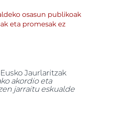
ualdeko osasun publikoak
ioak eta promesak ez
Eusko Jaurlaritzak
ko akordio eta
zen jarraitu eskualde
ko osasun publikoak okerrera egin duela, eta Eusko
uruz