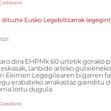
urlaritzak gutxieneko pentsioak eta LGS parekatzeko
Castellano
uz
u dituzte Eusko Legebiltzarrak legegin
 2025
garo dira EHPMk 60 urtetik gorako 
eskasak, lanbide arteko gutxieneko
ri Ekimen Legegilearen bigarren fas
kegu erabateko arrakastaz gainditu 
rria lortu dugula.
a aurkeztu dituzte Eusko Legebiltzarrak legegintzak
Castellano