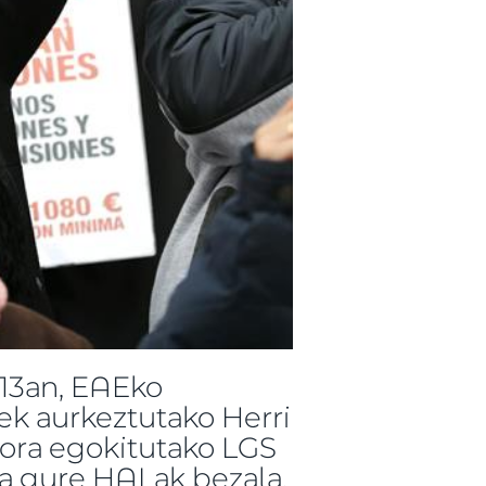
13an, EAEko
uek aurkeztutako Herri
kora egokitutako LGS
ta gure HALak bezala,