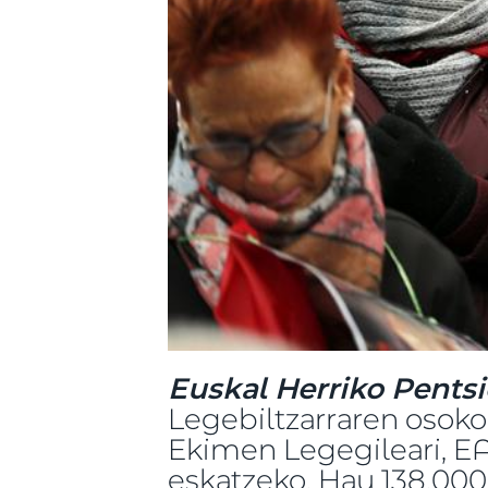
Euskal Herriko Pents
Legebiltzarraren osoko 
Ekimen Legegileari, EA
eskatzeko. Hau 138.000