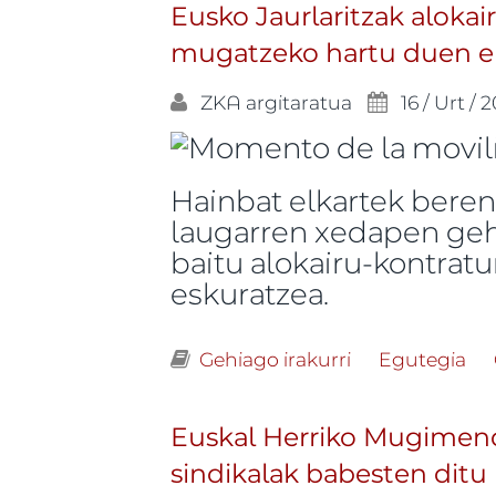
Eusko Jaurlaritzak aloka
mugatzeko hartu duen er
ZKA
argitaratua
16 / Urt / 
Hainbat elkartek beren
laugarren xedapen gehi
baitu alokairu-kontrat
eskuratzea.
Gehiago irakurri
Eusko Jaurlari
Egutegia
salatu dute -ri
Euskal Herriko Mugimend
sindikalak babesten ditu