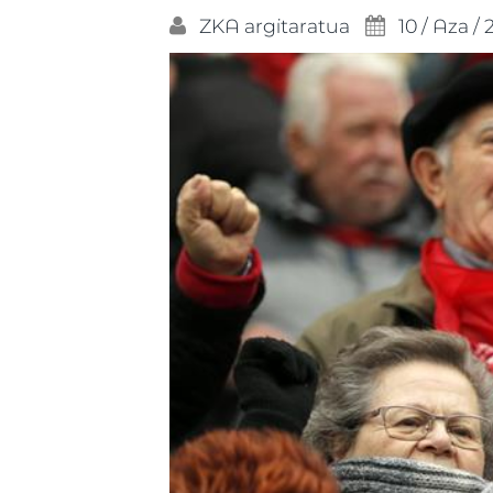
ZKA
argitaratua
10 / Aza /