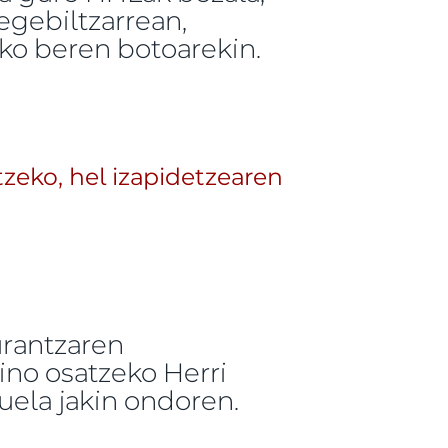
egebiltzarrean,
ko beren botoarekin.
bilizazio sindikalak babesten ditu -ri buruz
zeko, hel izapidetzearen
urantzaren
ino osatzeko Herri
uela jakin ondoren.