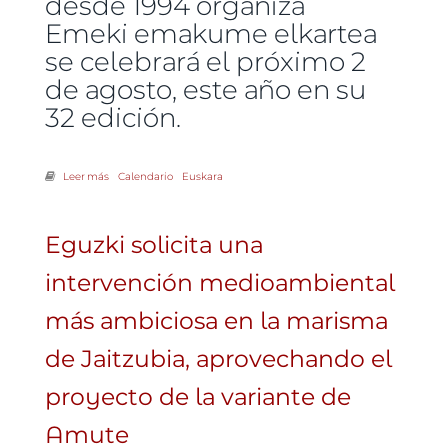
desde 1994 organiza
Emeki emakume elkartea
se celebrará el próximo 2
de agosto, este año en su
32 edición.
Leer más
sobre XXXII Concurso de Pintura al Aire Libre
Calendario
Euskara
Eguzki solicita una
intervención medioambiental
más ambiciosa en la marisma
de Jaitzubia, aprovechando el
proyecto de la variante de
Amute