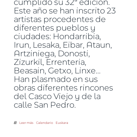
cumplido su 32ª edición.
Este año se han inscrito 23
artistas procedentes de
diferentes pueblos y
ciudades: Hondarribia,
Irun, Lesaka, Eibar, Ataun,
Artziniega, Donosti,
Zizurkil, Errenteria,
Beasain, Getxo, Linxe…
Han plasmado en sus
obras diferentes rincones
del Casco Viejo y de la
calle San Pedro.
Leer más
sobre Crónica del XXXII Concurso de Pintura al Aire Libre
Calendario
Euskara