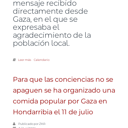
mensaje recibido
directamente desde
Gaza, en el que se
expresaba el
agradecimiento de la
población local.
Leer más
sobre Porque quieren seguir denunciando la situación en Palestina
Calendario
Para que las conciencias no se
apaguen se ha organizado una
comida popular por Gaza en
Hondarribia el 11 de julio
Publicado por
ZKA