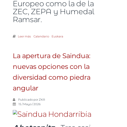
Europeo como la de la
ZEC, ZEPA y Humedal
Ramsar.
Leer más
sobre Eguzki solicita una intervención medioambiental más
Calendario
Euskara
ambiciosa en la marisma de Jaitzubia, aprovechando el proyecto
de la variante de Amute
La apertura de Saindua:
nuevas opciones con la
diversidad como piedra
angular
Publicado por
ZKA
15 / Mayo / 2026