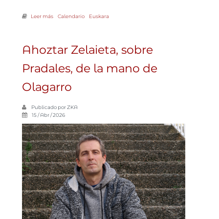
Leer más
sobre La apertura de Saindua: nuevas opciones con la diversidad
Calendario
Euskara
como piedra angular
Ahoztar Zelaieta, sobre
Pradales, de la mano de
Olagarro
Publicado por
ZKA
15 / Abr / 2026